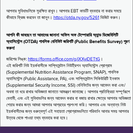
আপনার সুবিধাগুলিকে সুরক্ষিত রাখুন। আপনার EBT কার্ডটি ব্যবহার না করার সময়ে
কীভাবে ফ্রিজ করবেন তা জানুন।
https://otda.ny.gov/5261
ভিজিট করুন।
আপনি কী ভাবছেন তা আমাদের জানান! অফিস অফ টেম্পোরারি অ্যান্ড ডিজেবিলিটি
অ্যাসিস্টেন্স (OTDA) পাবলিক বেনিফিট জরিপটি (Public Benefits Survey) পূরণ
করুন!
জরিপের লিঙ্ক:
https://forms.office.com/g/iXXyiDETtG
।
এই জরিপটি নিউ ইয়র্কবাসীকে সাপ্লিমেন্টাল নিউট্রিশন অ্যাসিস্টেন্স প্রোগ্রাম
(Supplemental Nutrition Assistance Program, SNAP), পাবলিক
অ্যাসিস্টেন্স (Public Assistance, PA), এবং সাপ্লিমেন্টাল সিকিউরিটি ইনকাম
(Supplemental Security Income, SSI) বেনিফিটের জন্য আবেদন করা এবং/
অথবা তা ধরে রাখার অভিজ্ঞতা জানাতে আমন্ত্রণ জানাচ্ছে। আপনার প্রতিক্রিয়া সম্পূর্ণরূপে
বেনামী, এবং এই সুবিধাগুলির জন্য আবেদন করার বা বজায় রাখার ক্ষেত্রে আপনার অভিজ্ঞতা
শেয়ার করার জন্য আমরা আপনার আগ্রহের প্রশংসা করি। আপনার এবং অন্যান্য নিউ
ইয়র্কবাসীদের জন্য গুরুত্বপূর্ণ এই সহায়তা প্রোগ্রামগুলিতে পরিবর্তন আনার সময় আপনার
উত্তর থেকে পাওয়া তথ্য ব্যবহার করা হবে।