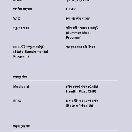
SNAP
পুষ্টি সংক্রান্ত শিক্ষা
সাময়িক সহায়তা
HEAP
WIC
শিশু পরিচর্যার সহায়তা
স্কুলের খাবার
গ্রীষ্মকালীন খাবারের কর্মসূচি
(Summer Meal
Program)
SSI স্টেট সম্পূরক কর্মসূচি
প্রাক্তন সেনাকর্মী বিষয়ক
(State Supplemental
Program)
স্বাস্থ্য বিমা
Medicaid
চাইল্ড হেলথ প্লাস (Child
Health Plus, CHP)
EPIC
NY স্টেট অফ হেলথ (NY
State of Health)
ট্যাক্স ক্রেডিট