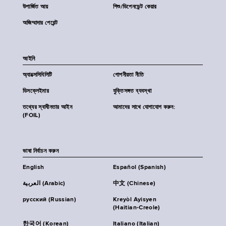
উপার্জিত আয়
শিশু/ডিপেনডেন্ট কেয়ার
অজিম্মাদার পেরেন্ট
আইনি
অ্যাক্সেসিবিলিটি
গোপনীয়তা নীতি
ডিসক্লেইমার
যুক্তিসঙ্গত ব্যবস্থা
তথ্যের স্বাধীনতার আইন
আমাদের সাথে যোগাযোগ করুন:
(FOIL)
ভাষা নির্বাচন করুন
English
Español (Spanish)
العربية (Arabic)
中文 (Chinese)
русский (Russian)
Kreyòl Ayisyen
(Haitian-Creole)
한국어 (Korean)
Italiano (Italian)