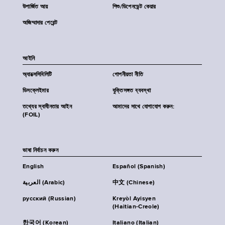
উপার্জিত আয়
শিশু/ডিপেনডেন্ট কেয়ার
অজিম্মাদার পেরেন্ট
আইনি
অ্যাক্সেসিবিলিটি
গোপনীয়তা নীতি
ডিসক্লেইমার
যুক্তিসঙ্গত ব্যবস্থা
তথ্যের স্বাধীনতার আইন
আমাদের সাথে যোগাযোগ করুন:
(FOIL)
ভাষা নির্বাচন করুন
English
Español (Spanish)
العربية (Arabic)
中文 (Chinese)
русский (Russian)
Kreyòl Ayisyen
(Haitian-Creole)
한국어 (Korean)
Italiano (Italian)