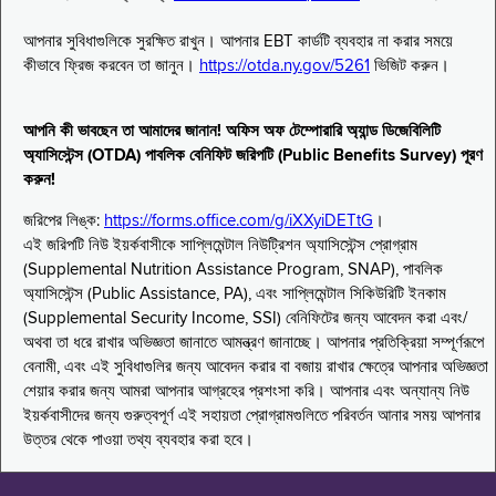
আপনার সুবিধাগুলিকে সুরক্ষিত রাখুন। আপনার EBT কার্ডটি ব্যবহার না করার সময়ে
কীভাবে ফ্রিজ করবেন তা জানুন।
https://otda.ny.gov/5261
ভিজিট করুন।
আপনি কী ভাবছেন তা আমাদের জানান! অফিস অফ টেম্পোরারি অ্যান্ড ডিজেবিলিটি
অ্যাসিস্টেন্স (OTDA) পাবলিক বেনিফিট জরিপটি (Public Benefits Survey) পূরণ
করুন!
জরিপের লিঙ্ক:
https://forms.office.com/g/iXXyiDETtG
।
এই জরিপটি নিউ ইয়র্কবাসীকে সাপ্লিমেন্টাল নিউট্রিশন অ্যাসিস্টেন্স প্রোগ্রাম
(Supplemental Nutrition Assistance Program, SNAP), পাবলিক
অ্যাসিস্টেন্স (Public Assistance, PA), এবং সাপ্লিমেন্টাল সিকিউরিটি ইনকাম
(Supplemental Security Income, SSI) বেনিফিটের জন্য আবেদন করা এবং/
অথবা তা ধরে রাখার অভিজ্ঞতা জানাতে আমন্ত্রণ জানাচ্ছে। আপনার প্রতিক্রিয়া সম্পূর্ণরূপে
বেনামী, এবং এই সুবিধাগুলির জন্য আবেদন করার বা বজায় রাখার ক্ষেত্রে আপনার অভিজ্ঞতা
শেয়ার করার জন্য আমরা আপনার আগ্রহের প্রশংসা করি। আপনার এবং অন্যান্য নিউ
ইয়র্কবাসীদের জন্য গুরুত্বপূর্ণ এই সহায়তা প্রোগ্রামগুলিতে পরিবর্তন আনার সময় আপনার
উত্তর থেকে পাওয়া তথ্য ব্যবহার করা হবে।