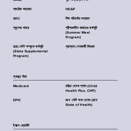
SNAP
পুষ্টি সংক্রান্ত শিক্ষা
সাময়িক সহায়তা
HEAP
WIC
শিশু পরিচর্যার সহায়তা
স্কুলের খাবার
গ্রীষ্মকালীন খাবারের কর্মসূচি
(Summer Meal
Program)
SSI স্টেট সম্পূরক কর্মসূচি
প্রাক্তন সেনাকর্মী বিষয়ক
(State Supplemental
Program)
স্বাস্থ্য বিমা
Medicaid
চাইল্ড হেলথ প্লাস (Child
Health Plus, CHP)
EPIC
NY স্টেট অফ হেলথ (NY
State of Health)
ট্যাক্স ক্রেডিট