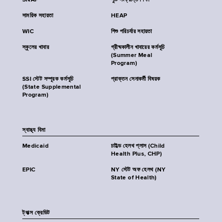
SNAP
পুষ্টি সংক্রান্ত শিক্ষা
সাময়িক সহায়তা
HEAP
WIC
শিশু পরিচর্যার সহায়তা
স্কুলের খাবার
গ্রীষ্মকালীন খাবারের কর্মসূচি
(Summer Meal
Program)
SSI স্টেট সম্পূরক কর্মসূচি
প্রাক্তন সেনাকর্মী বিষয়ক
(State Supplemental
Program)
স্বাস্থ্য বিমা
Medicaid
চাইল্ড হেলথ প্লাস (Child
Health Plus, CHP)
EPIC
NY স্টেট অফ হেলথ (NY
State of Health)
ট্যাক্স ক্রেডিট