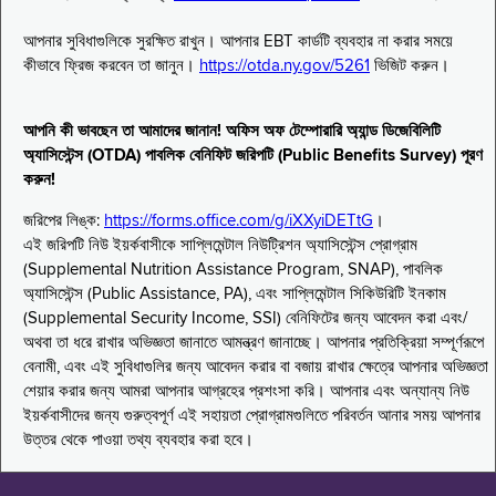
আপনার সুবিধাগুলিকে সুরক্ষিত রাখুন। আপনার EBT কার্ডটি ব্যবহার না করার সময়ে
কীভাবে ফ্রিজ করবেন তা জানুন।
https://otda.ny.gov/5261
ভিজিট করুন।
আপনি কী ভাবছেন তা আমাদের জানান! অফিস অফ টেম্পোরারি অ্যান্ড ডিজেবিলিটি
অ্যাসিস্টেন্স (OTDA) পাবলিক বেনিফিট জরিপটি (Public Benefits Survey) পূরণ
করুন!
জরিপের লিঙ্ক:
https://forms.office.com/g/iXXyiDETtG
।
এই জরিপটি নিউ ইয়র্কবাসীকে সাপ্লিমেন্টাল নিউট্রিশন অ্যাসিস্টেন্স প্রোগ্রাম
(Supplemental Nutrition Assistance Program, SNAP), পাবলিক
অ্যাসিস্টেন্স (Public Assistance, PA), এবং সাপ্লিমেন্টাল সিকিউরিটি ইনকাম
(Supplemental Security Income, SSI) বেনিফিটের জন্য আবেদন করা এবং/
অথবা তা ধরে রাখার অভিজ্ঞতা জানাতে আমন্ত্রণ জানাচ্ছে। আপনার প্রতিক্রিয়া সম্পূর্ণরূপে
বেনামী, এবং এই সুবিধাগুলির জন্য আবেদন করার বা বজায় রাখার ক্ষেত্রে আপনার অভিজ্ঞতা
শেয়ার করার জন্য আমরা আপনার আগ্রহের প্রশংসা করি। আপনার এবং অন্যান্য নিউ
ইয়র্কবাসীদের জন্য গুরুত্বপূর্ণ এই সহায়তা প্রোগ্রামগুলিতে পরিবর্তন আনার সময় আপনার
উত্তর থেকে পাওয়া তথ্য ব্যবহার করা হবে।