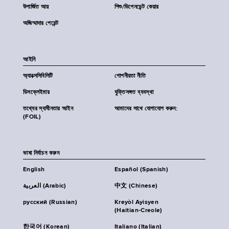
উপার্জিত আয়
শিশু/ডিপেনডেন্ট কেয়ার
অজিম্মাদার পেরেন্ট
আইনি
অ্যাক্সেসিবিলিটি
গোপনীয়তা নীতি
ডিসক্লেইমার
যুক্তিসঙ্গত ব্যবস্থা
তথ্যের স্বাধীনতার আইন
আমাদের সাথে যোগাযোগ করুন:
(FOIL)
ভাষা নির্বাচন করুন
English
Español (Spanish)
العربية (Arabic)
中文 (Chinese)
русский (Russian)
Kreyòl Ayisyen
(Haitian-Creole)
한국어 (Korean)
Italiano (Italian)