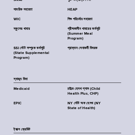
SNAP
পুষ্টি সংক্রান্ত শিক্ষা
সাময়িক সহায়তা
HEAP
WIC
শিশু পরিচর্যার সহায়তা
স্কুলের খাবার
গ্রীষ্মকালীন খাবারের কর্মসূচি
(Summer Meal
Program)
SSI স্টেট সম্পূরক কর্মসূচি
প্রাক্তন সেনাকর্মী বিষয়ক
(State Supplemental
Program)
স্বাস্থ্য বিমা
Medicaid
চাইল্ড হেলথ প্লাস (Child
Health Plus, CHP)
EPIC
NY স্টেট অফ হেলথ (NY
State of Health)
ট্যাক্স ক্রেডিট