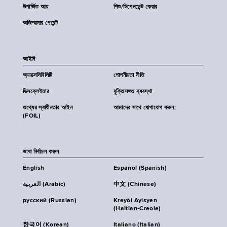
উপার্জিত আয়
শিশু/ডিপেনডেন্ট কেয়ার
অজিম্মাদার পেরেন্ট
আইনি
অ্যাক্সেসিবিলিটি
গোপনীয়তা নীতি
ডিসক্লেইমার
যুক্তিসঙ্গত ব্যবস্থা
তথ্যের স্বাধীনতার আইন
আমাদের সাথে যোগাযোগ করুন:
(FOIL)
ভাষা নির্বাচন করুন
English
Español (Spanish)
العربية (Arabic)
中文 (Chinese)
русский (Russian)
Kreyòl Ayisyen
(Haitian-Creole)
한국어 (Korean)
Italiano (Italian)