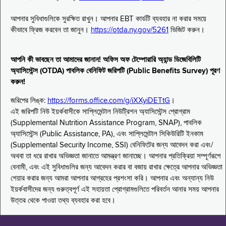
আপনার সুবিধাগুলিকে সুরক্ষিত রাখুন। আপনার EBT কার্ডটি ব্যবহার না করার সময়ে
কীভাবে ফ্রিজ করবেন তা জানুন।
https://otda.ny.gov/5261
ভিজিট করুন।
আপনি কী ভাবছেন তা আমাদের জানান! অফিস অফ টেম্পোরারি অ্যান্ড ডিজেবিলিটি
অ্যাসিস্টেন্স (OTDA) পাবলিক বেনিফিট জরিপটি (Public Benefits Survey) পূরণ
করুন!
জরিপের লিঙ্ক:
https://forms.office.com/g/iXXyiDETtG
।
এই জরিপটি নিউ ইয়র্কবাসীকে সাপ্লিমেন্টাল নিউট্রিশন অ্যাসিস্টেন্স প্রোগ্রাম
(Supplemental Nutrition Assistance Program, SNAP), পাবলিক
অ্যাসিস্টেন্স (Public Assistance, PA), এবং সাপ্লিমেন্টাল সিকিউরিটি ইনকাম
(Supplemental Security Income, SSI) বেনিফিটের জন্য আবেদন করা এবং/
অথবা তা ধরে রাখার অভিজ্ঞতা জানাতে আমন্ত্রণ জানাচ্ছে। আপনার প্রতিক্রিয়া সম্পূর্ণরূপে
বেনামী, এবং এই সুবিধাগুলির জন্য আবেদন করার বা বজায় রাখার ক্ষেত্রে আপনার অভিজ্ঞতা
শেয়ার করার জন্য আমরা আপনার আগ্রহের প্রশংসা করি। আপনার এবং অন্যান্য নিউ
ইয়র্কবাসীদের জন্য গুরুত্বপূর্ণ এই সহায়তা প্রোগ্রামগুলিতে পরিবর্তন আনার সময় আপনার
উত্তর থেকে পাওয়া তথ্য ব্যবহার করা হবে।