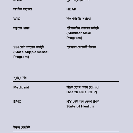
SNAP
পুষ্টি সংক্রান্ত শিক্ষা
সাময়িক সহায়তা
HEAP
WIC
শিশু পরিচর্যার সহায়তা
স্কুলের খাবার
গ্রীষ্মকালীন খাবারের কর্মসূচি
(Summer Meal
Program)
SSI স্টেট সম্পূরক কর্মসূচি
প্রাক্তন সেনাকর্মী বিষয়ক
(State Supplemental
Program)
স্বাস্থ্য বিমা
Medicaid
চাইল্ড হেলথ প্লাস (Child
Health Plus, CHP)
EPIC
NY স্টেট অফ হেলথ (NY
State of Health)
ট্যাক্স ক্রেডিট