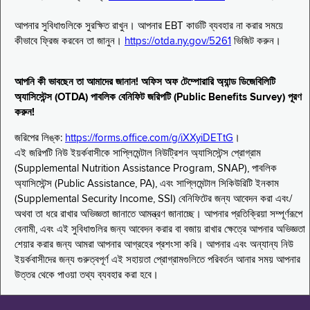
আপনার সুবিধাগুলিকে সুরক্ষিত রাখুন। আপনার EBT কার্ডটি ব্যবহার না করার সময়ে
কীভাবে ফ্রিজ করবেন তা জানুন।
https://otda.ny.gov/5261
ভিজিট করুন।
আপনি কী ভাবছেন তা আমাদের জানান! অফিস অফ টেম্পোরারি অ্যান্ড ডিজেবিলিটি
অ্যাসিস্টেন্স (OTDA) পাবলিক বেনিফিট জরিপটি (Public Benefits Survey) পূরণ
করুন!
জরিপের লিঙ্ক:
https://forms.office.com/g/iXXyiDETtG
।
এই জরিপটি নিউ ইয়র্কবাসীকে সাপ্লিমেন্টাল নিউট্রিশন অ্যাসিস্টেন্স প্রোগ্রাম
(Supplemental Nutrition Assistance Program, SNAP), পাবলিক
অ্যাসিস্টেন্স (Public Assistance, PA), এবং সাপ্লিমেন্টাল সিকিউরিটি ইনকাম
(Supplemental Security Income, SSI) বেনিফিটের জন্য আবেদন করা এবং/
অথবা তা ধরে রাখার অভিজ্ঞতা জানাতে আমন্ত্রণ জানাচ্ছে। আপনার প্রতিক্রিয়া সম্পূর্ণরূপে
বেনামী, এবং এই সুবিধাগুলির জন্য আবেদন করার বা বজায় রাখার ক্ষেত্রে আপনার অভিজ্ঞতা
শেয়ার করার জন্য আমরা আপনার আগ্রহের প্রশংসা করি। আপনার এবং অন্যান্য নিউ
ইয়র্কবাসীদের জন্য গুরুত্বপূর্ণ এই সহায়তা প্রোগ্রামগুলিতে পরিবর্তন আনার সময় আপনার
উত্তর থেকে পাওয়া তথ্য ব্যবহার করা হবে।