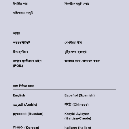
উপার্জিত আয়
শিশু/ডিপেনডেন্ট কেয়ার
অজিম্মাদার পেরেন্ট
আইনি
অ্যাক্সেসিবিলিটি
গোপনীয়তা নীতি
ডিসক্লেইমার
যুক্তিসঙ্গত ব্যবস্থা
তথ্যের স্বাধীনতার আইন
আমাদের সাথে যোগাযোগ করুন:
(FOIL)
ভাষা নির্বাচন করুন
English
Español (Spanish)
العربية (Arabic)
中文 (Chinese)
русский (Russian)
Kreyòl Ayisyen
(Haitian-Creole)
한국어 (Korean)
Italiano (Italian)