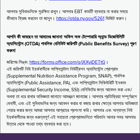
আপনার সুবিধাগুলিকে সুরক্ষিত রাখুন। আপনার EBT কার্ডটি ব্যবহার না করার সময়ে
কীভাবে ফ্রিজ করবেন তা জানুন।
https://otda.ny.gov/5261
ভিজিট করুন।
আপনি কী ভাবছেন তা আমাদের জানান! অফিস অফ টেম্পোরারি অ্যান্ড ডিজেবিলিটি
অ্যাসিস্টেন্স (OTDA) পাবলিক বেনিফিট জরিপটি (Public Benefits Survey) পূরণ
করুন!
জরিপের লিঙ্ক:
https://forms.office.com/g/iXXyiDETtG
।
এই জরিপটি নিউ ইয়র্কবাসীকে সাপ্লিমেন্টাল নিউট্রিশন অ্যাসিস্টেন্স প্রোগ্রাম
(Supplemental Nutrition Assistance Program, SNAP), পাবলিক
অ্যাসিস্টেন্স (Public Assistance, PA), এবং সাপ্লিমেন্টাল সিকিউরিটি ইনকাম
(Supplemental Security Income, SSI) বেনিফিটের জন্য আবেদন করা এবং/
অথবা তা ধরে রাখার অভিজ্ঞতা জানাতে আমন্ত্রণ জানাচ্ছে। আপনার প্রতিক্রিয়া সম্পূর্ণরূপে
বেনামী, এবং এই সুবিধাগুলির জন্য আবেদন করার বা বজায় রাখার ক্ষেত্রে আপনার অভিজ্ঞতা
শেয়ার করার জন্য আমরা আপনার আগ্রহের প্রশংসা করি। আপনার এবং অন্যান্য নিউ
ইয়র্কবাসীদের জন্য গুরুত্বপূর্ণ এই সহায়তা প্রোগ্রামগুলিতে পরিবর্তন আনার সময় আপনার
উত্তর থেকে পাওয়া তথ্য ব্যবহার করা হবে।