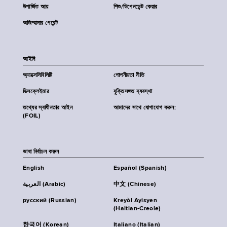
উপার্জিত আয়
শিশু/ডিপেনডেন্ট কেয়ার
অজিম্মাদার পেরেন্ট
আইনি
অ্যাক্সেসিবিলিটি
গোপনীয়তা নীতি
ডিসক্লেইমার
যুক্তিসঙ্গত ব্যবস্থা
তথ্যের স্বাধীনতার আইন
আমাদের সাথে যোগাযোগ করুন:
(FOIL)
ভাষা নির্বাচন করুন
English
Español (Spanish)
العربية (Arabic)
中文 (Chinese)
русский (Russian)
Kreyòl Ayisyen
(Haitian-Creole)
한국어 (Korean)
Italiano (Italian)