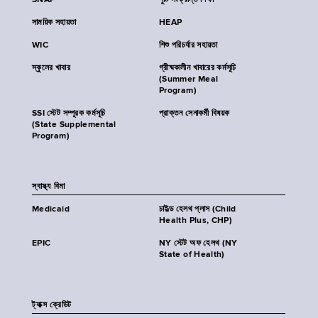
SNAP
পুষ্টি সংক্রান্ত শিক্ষা
সাময়িক সহায়তা
HEAP
WIC
শিশু পরিচর্যার সহায়তা
স্কুলের খাবার
গ্রীষ্মকালীন খাবারের কর্মসূচি
(Summer Meal
Program)
SSI স্টেট সম্পূরক কর্মসূচি
প্রাক্তন সেনাকর্মী বিষয়ক
(State Supplemental
Program)
স্বাস্থ্য বিমা
Medicaid
চাইল্ড হেলথ প্লাস (Child
Health Plus, CHP)
EPIC
NY স্টেট অফ হেলথ (NY
State of Health)
ট্যাক্স ক্রেডিট