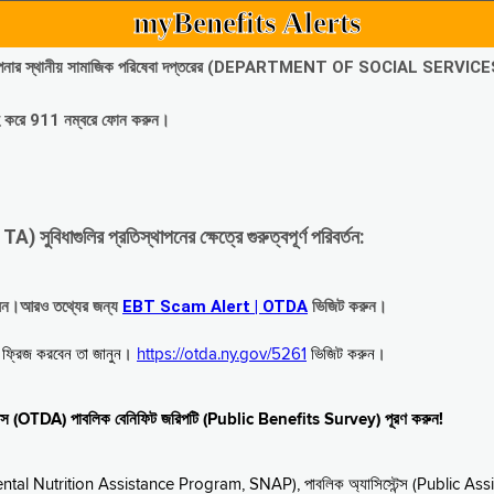
myBenefits Alerts
অবিলম্বে আপনার স্থানীয় সামাজিক পরিষেবা দপ্তরের (DEPARTMENT OF SOCIAL SERVIC
গ্রহ করে 911 নম্বরে ফোন করুন।
াগুলির প্রতিস্থাপনের ক্ষেত্রে গুরুত্বপূর্ণ পরিবর্তন:
রবেন।আরও তথ্যের জন্য
EBT Scam Alert | OTDA
ভিজিট করুন।
বে ফ্রিজ করবেন তা জানুন।
https://otda.ny.gov/5261
ভিজিট করুন।
স্টেন্স (OTDA) পাবলিক বেনিফিট জরিপটি (Public Benefits Survey) পূরণ করুন!
upplemental Nutrition Assistance Program, SNAP), পাবলিক অ্যাসিস্টেন্স (Public As