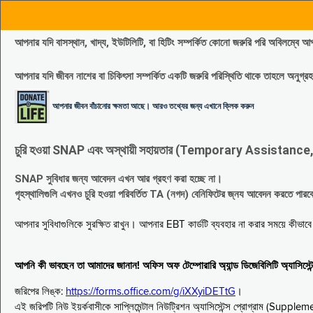
আপনার যদি বাসস্থান, খাদ্য, ইউটিলিটি, বা হিটিং সম্পর্কিত কোনো জরুরি পরি 
আপনার যদি জীবন নাশের বা চিকিৎসা সম্পর্কিত একটি জরুরি পরিস্থিতি থাকে তাহলে অনু
আপনার জীবন বাঁচানোর ক্ষমতা আছে। আরও তথ্যের জন্য এখানে ক্লিক করুন
চুরি হওয়া SNAP এবং অস্থায়ী সহায়তার (Temporary Assistance, TA) সুবিধ
SNAP সুবিধার জন্য আবেদন এখন আর গ্রহণ করা হচ্ছে না।
গৃহস্থালিগুলি এখনও চুরি হওয়া পরিবর্তিত TA (নগদ) বেনিফিটের জ্নয আবেদন করতে পা
আপনার সুবিধাগুলিকে সুরক্ষিত রাখুন। আপনার EBT কার্ডটি ব্যবহার না করার সময়ে কীভা
আপনি কী ভাবছেন তা আমাদের জানান! অফিস অফ টেম্পোরারি অ্যান্ড ডিজেবিলিটি অ্যাসি
জরিপের লিঙ্ক:
https://forms.office.com/g/iXXyiDETtG
।
এই জরিপটি নিউ ইয়র্কবাসীকে সাপ্লিমেন্টাল নিউট্রিশন অ্যাসিস্টেন্স প্রোগ্রাম (S