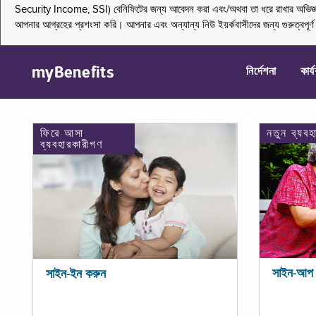
Security Income, SSI) বেনিফিটের জন্য আবেদন করা এবং/অথবা তা ধরে রাখার অভিজ্ঞতা জা
আপনার আগ্রহের প্রশংসা করি। আপনার এবং অন্যান্য নিউ ইয়র্কবাসীদের জন্য গুরুত্বপূর
myBenefits
নির্দেশনা
কার্
ফিরে আসা
নতুন ব্যবহ
ব্যবহারকারীগণ
সাইন-আপ 
সাইন-ইন করুন