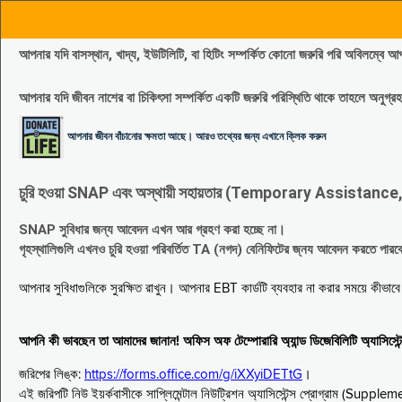
আপনার যদি বাসস্থান, খাদ্য, ইউটিলিটি, বা হিটিং সম্পর্কিত কোনো জরুরি পরি 
আপনার যদি জীবন নাশের বা চিকিৎসা সম্পর্কিত একটি জরুরি পরিস্থিতি থাকে তাহলে অনু
আপনার জীবন বাঁচানোর ক্ষমতা আছে। আরও তথ্যের জন্য এখানে ক্লিক করুন
চুরি হওয়া SNAP এবং অস্থায়ী সহায়তার (Temporary Assistance, TA) সুবিধ
SNAP সুবিধার জন্য আবেদন এখন আর গ্রহণ করা হচ্ছে না।
গৃহস্থালিগুলি এখনও চুরি হওয়া পরিবর্তিত TA (নগদ) বেনিফিটের জ্নয আবেদন করতে পা
আপনার সুবিধাগুলিকে সুরক্ষিত রাখুন। আপনার EBT কার্ডটি ব্যবহার না করার সময়ে কীভা
আপনি কী ভাবছেন তা আমাদের জানান! অফিস অফ টেম্পোরারি অ্যান্ড ডিজেবিলিটি অ্যাসি
জরিপের লিঙ্ক:
https://forms.office.com/g/iXXyiDETtG
।
এই জরিপটি নিউ ইয়র্কবাসীকে সাপ্লিমেন্টাল নিউট্রিশন অ্যাসিস্টেন্স প্রোগ্রাম (S