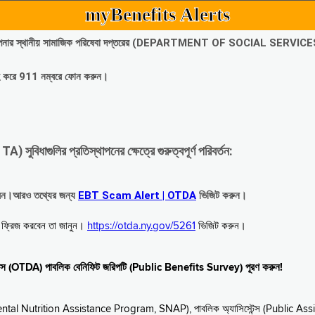
myBenefits Alerts
অবিলম্বে আপনার স্থানীয় সামাজিক পরিষেবা দপ্তরের (DEPARTMENT OF SOCIAL SERVIC
গ্রহ করে 911 নম্বরে ফোন করুন।
াগুলির প্রতিস্থাপনের ক্ষেত্রে গুরুত্বপূর্ণ পরিবর্তন:
রবেন।আরও তথ্যের জন্য
EBT Scam Alert | OTDA
ভিজিট করুন।
বে ফ্রিজ করবেন তা জানুন।
https://otda.ny.gov/5261
ভিজিট করুন।
স্টেন্স (OTDA) পাবলিক বেনিফিট জরিপটি (Public Benefits Survey) পূরণ করুন!
upplemental Nutrition Assistance Program, SNAP), পাবলিক অ্যাসিস্টেন্স (Public As