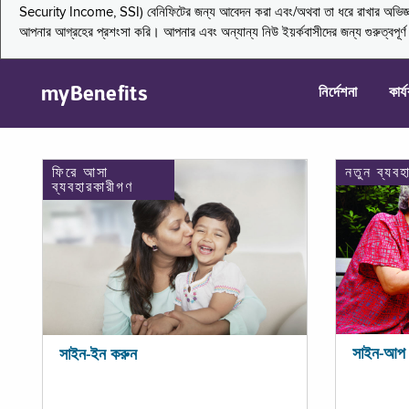
Security Income, SSI) বেনিফিটের জন্য আবেদন করা এবং/অথবা তা ধরে রাখার অভিজ্ঞতা জা
আপনার আগ্রহের প্রশংসা করি। আপনার এবং অন্যান্য নিউ ইয়র্কবাসীদের জন্য গুরুত্বপূর
myBenefits
নির্দেশনা
কার্
ফিরে আসা
নতুন ব্যবহ
ব্যবহারকারীগণ
সাইন-আপ 
সাইন-ইন করুন