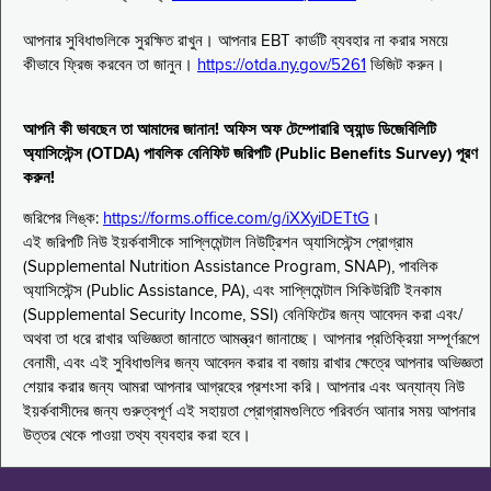
আপনার সুবিধাগুলিকে সুরক্ষিত রাখুন। আপনার EBT কার্ডটি ব্যবহার না করার সময়ে
কীভাবে ফ্রিজ করবেন তা জানুন।
https://otda.ny.gov/5261
ভিজিট করুন।
আপনি কী ভাবছেন তা আমাদের জানান! অফিস অফ টেম্পোরারি অ্যান্ড ডিজেবিলিটি
অ্যাসিস্টেন্স (OTDA) পাবলিক বেনিফিট জরিপটি (Public Benefits Survey) পূরণ
করুন!
জরিপের লিঙ্ক:
https://forms.office.com/g/iXXyiDETtG
।
এই জরিপটি নিউ ইয়র্কবাসীকে সাপ্লিমেন্টাল নিউট্রিশন অ্যাসিস্টেন্স প্রোগ্রাম
(Supplemental Nutrition Assistance Program, SNAP), পাবলিক
অ্যাসিস্টেন্স (Public Assistance, PA), এবং সাপ্লিমেন্টাল সিকিউরিটি ইনকাম
(Supplemental Security Income, SSI) বেনিফিটের জন্য আবেদন করা এবং/
অথবা তা ধরে রাখার অভিজ্ঞতা জানাতে আমন্ত্রণ জানাচ্ছে। আপনার প্রতিক্রিয়া সম্পূর্ণরূপে
বেনামী, এবং এই সুবিধাগুলির জন্য আবেদন করার বা বজায় রাখার ক্ষেত্রে আপনার অভিজ্ঞতা
শেয়ার করার জন্য আমরা আপনার আগ্রহের প্রশংসা করি। আপনার এবং অন্যান্য নিউ
ইয়র্কবাসীদের জন্য গুরুত্বপূর্ণ এই সহায়তা প্রোগ্রামগুলিতে পরিবর্তন আনার সময় আপনার
উত্তর থেকে পাওয়া তথ্য ব্যবহার করা হবে।