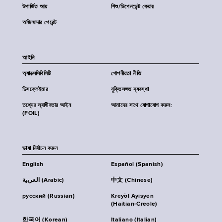
উপার্জিত আয়
শিশু/ডিপেনডেন্ট কেয়ার
অজিম্মাদার পেরেন্ট
আইনি
অ্যাক্সেসিবিলিটি
গোপনীয়তা নীতি
ডিসক্লেইমার
যুক্তিসঙ্গত ব্যবস্থা
তথ্যের স্বাধীনতার আইন
আমাদের সাথে যোগাযোগ করুন:
(FOIL)
ভাষা নির্বাচন করুন
English
Español (Spanish)
العربية (Arabic)
中文 (Chinese)
русский (Russian)
Kreyòl Ayisyen
(Haitian-Creole)
한국어 (Korean)
Italiano (Italian)