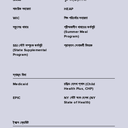
SNAP
পুষ্টি সংক্রান্ত শিক্ষা
সাময়িক সহায়তা
HEAP
WIC
শিশু পরিচর্যার সহায়তা
স্কুলের খাবার
গ্রীষ্মকালীন খাবারের কর্মসূচি
(Summer Meal
Program)
SSI স্টেট সম্পূরক কর্মসূচি
প্রাক্তন সেনাকর্মী বিষয়ক
(State Supplemental
Program)
স্বাস্থ্য বিমা
Medicaid
চাইল্ড হেলথ প্লাস (Child
Health Plus, CHP)
EPIC
NY স্টেট অফ হেলথ (NY
State of Health)
ট্যাক্স ক্রেডিট