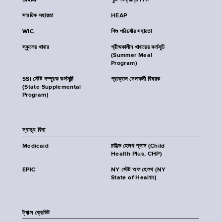
SNAP
পুষ্টি সংক্রান্ত শিক্ষা
সাময়িক সহায়তা
HEAP
WIC
শিশু পরিচর্যার সহায়তা
স্কুলের খাবার
গ্রীষ্মকালীন খাবারের কর্মসূচি
(Summer Meal
Program)
SSI স্টেট সম্পূরক কর্মসূচি
প্রাক্তন সেনাকর্মী বিষয়ক
(State Supplemental
Program)
স্বাস্থ্য বিমা
Medicaid
চাইল্ড হেলথ প্লাস (Child
Health Plus, CHP)
EPIC
NY স্টেট অফ হেলথ (NY
State of Health)
ট্যাক্স ক্রেডিট