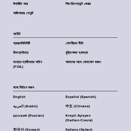
উপার্জিত আয়
শিশু/ডিপেনডেন্ট কেয়ার
অজিম্মাদার পেরেন্ট
আইনি
অ্যাক্সেসিবিলিটি
গোপনীয়তা নীতি
ডিসক্লেইমার
যুক্তিসঙ্গত ব্যবস্থা
তথ্যের স্বাধীনতার আইন
আমাদের সাথে যোগাযোগ করুন:
(FOIL)
ভাষা নির্বাচন করুন
English
Español (Spanish)
العربية (Arabic)
中文 (Chinese)
русский (Russian)
Kreyòl Ayisyen
(Haitian-Creole)
한국어 (Korean)
Italiano (Italian)