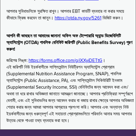
আপনার সুবিধাগুলিকে সুরক্ষিত রাখুন। আপনার EBT কার্ডটি ব্যবহার না করার সময়ে
কীভাবে ফ্রিজ করবেন তা জানুন।
https://otda.ny.gov/5261
ভিজিট করুন।
আপনি কী ভাবছেন তা আমাদের জানান! অফিস অফ টেম্পোরারি অ্যান্ড ডিজেবিলিটি
অ্যাসিস্টেন্স (OTDA) পাবলিক বেনিফিট জরিপটি (Public Benefits Survey) পূরণ
করুন!
জরিপের লিঙ্ক:
https://forms.office.com/g/iXXyiDETtG
।
এই জরিপটি নিউ ইয়র্কবাসীকে সাপ্লিমেন্টাল নিউট্রিশন অ্যাসিস্টেন্স প্রোগ্রাম
(Supplemental Nutrition Assistance Program, SNAP), পাবলিক
অ্যাসিস্টেন্স (Public Assistance, PA), এবং সাপ্লিমেন্টাল সিকিউরিটি ইনকাম
(Supplemental Security Income, SSI) বেনিফিটের জন্য আবেদন করা এবং/
অথবা তা ধরে রাখার অভিজ্ঞতা জানাতে আমন্ত্রণ জানাচ্ছে। আপনার প্রতিক্রিয়া সম্পূর্ণরূপে
বেনামী, এবং এই সুবিধাগুলির জন্য আবেদন করার বা বজায় রাখার ক্ষেত্রে আপনার অভিজ্ঞতা
শেয়ার করার জন্য আমরা আপনার আগ্রহের প্রশংসা করি। আপনার এবং অন্যান্য নিউ
ইয়র্কবাসীদের জন্য গুরুত্বপূর্ণ এই সহায়তা প্রোগ্রামগুলিতে পরিবর্তন আনার সময় আপনার
উত্তর থেকে পাওয়া তথ্য ব্যবহার করা হবে।