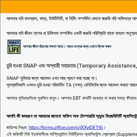
আপনার যদি বাসস্থান, খাদ্য, ইউটিলিটি, বা হিটিং সম্পর্কিত কোনো জরুরি পরি 
আপনার যদি জীবন নাশের বা চিকিৎসা সম্পর্কিত একটি জরুরি পরিস্থিতি থাকে তাহলে অনু
আপনার জীবন বাঁচানোর ক্ষমতা আছে। আরও তথ্যের জন্য এখানে ক্লিক করুন
চুরি হওয়া SNAP এবং অস্থায়ী সহায়তার (Temporary Assistance, TA) সুবিধ
SNAP সুবিধার জন্য আবেদন এখন আর গ্রহণ করা হচ্ছে না।
গৃহস্থালিগুলি এখনও চুরি হওয়া পরিবর্তিত TA (নগদ) বেনিফিটের জ্নয আবেদন করতে পা
আপনার সুবিধাগুলিকে সুরক্ষিত রাখুন। আপনার EBT কার্ডটি ব্যবহার না করার সময়ে কীভা
আপনি কী ভাবছেন তা আমাদের জানান! অফিস অফ টেম্পোরারি অ্যান্ড ডিজেবিলিটি অ্যাসি
জরিপের লিঙ্ক:
https://forms.office.com/g/iXXyiDETtG
।
এই জরিপটি নিউ ইয়র্কবাসীকে সাপ্লিমেন্টাল নিউট্রিশন অ্যাসিস্টেন্স প্রোগ্রাম (S