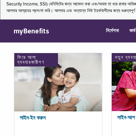
Security Income, SSI) বেনিফিটের জন্য আবেদন করা এবং/অথবা তা ধরে রাখার অভিজ্ঞতা জা
আপনার আগ্রহের প্রশংসা করি। আপনার এবং অন্যান্য নিউ ইয়র্কবাসীদের জন্য গুরুত্বপূর
myBenefits
নির্দেশনা
কার্
ফিরে আসা
নতুন ব্যবহ
ব্যবহারকারীগণ
সাইন-আপ 
সাইন-ইন করুন