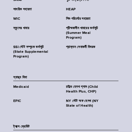
SNAP
পুষ্টি সংক্রান্ত শিক্ষা
সাময়িক সহায়তা
HEAP
WIC
শিশু পরিচর্যার সহায়তা
স্কুলের খাবার
গ্রীষ্মকালীন খাবারের কর্মসূচি
(Summer Meal
Program)
SSI স্টেট সম্পূরক কর্মসূচি
প্রাক্তন সেনাকর্মী বিষয়ক
(State Supplemental
Program)
স্বাস্থ্য বিমা
Medicaid
চাইল্ড হেলথ প্লাস (Child
Health Plus, CHP)
EPIC
NY স্টেট অফ হেলথ (NY
State of Health)
ট্যাক্স ক্রেডিট