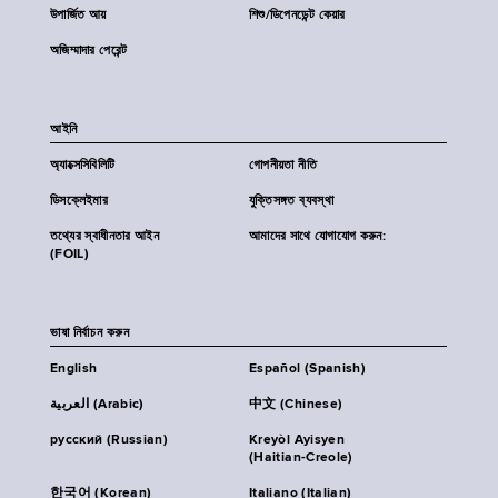
উপার্জিত আয়
শিশু/ডিপেনডেন্ট কেয়ার
অজিম্মাদার পেরেন্ট
আইনি
অ্যাক্সেসিবিলিটি
গোপনীয়তা নীতি
ডিসক্লেইমার
যুক্তিসঙ্গত ব্যবস্থা
তথ্যের স্বাধীনতার আইন
আমাদের সাথে যোগাযোগ করুন:
(FOIL)
ভাষা নির্বাচন করুন
English
Español (Spanish)
العربية (Arabic)
中文 (Chinese)
русский (Russian)
Kreyòl Ayisyen
(Haitian-Creole)
한국어 (Korean)
Italiano (Italian)