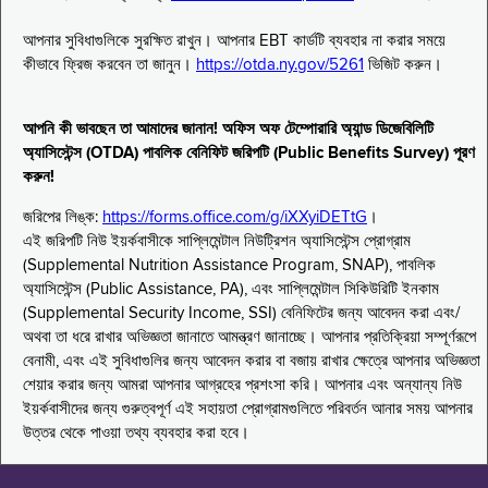
আপনার সুবিধাগুলিকে সুরক্ষিত রাখুন। আপনার EBT কার্ডটি ব্যবহার না করার সময়ে
কীভাবে ফ্রিজ করবেন তা জানুন।
https://otda.ny.gov/5261
ভিজিট করুন।
আপনি কী ভাবছেন তা আমাদের জানান! অফিস অফ টেম্পোরারি অ্যান্ড ডিজেবিলিটি
অ্যাসিস্টেন্স (OTDA) পাবলিক বেনিফিট জরিপটি (Public Benefits Survey) পূরণ
করুন!
জরিপের লিঙ্ক:
https://forms.office.com/g/iXXyiDETtG
।
এই জরিপটি নিউ ইয়র্কবাসীকে সাপ্লিমেন্টাল নিউট্রিশন অ্যাসিস্টেন্স প্রোগ্রাম
(Supplemental Nutrition Assistance Program, SNAP), পাবলিক
অ্যাসিস্টেন্স (Public Assistance, PA), এবং সাপ্লিমেন্টাল সিকিউরিটি ইনকাম
(Supplemental Security Income, SSI) বেনিফিটের জন্য আবেদন করা এবং/
অথবা তা ধরে রাখার অভিজ্ঞতা জানাতে আমন্ত্রণ জানাচ্ছে। আপনার প্রতিক্রিয়া সম্পূর্ণরূপে
বেনামী, এবং এই সুবিধাগুলির জন্য আবেদন করার বা বজায় রাখার ক্ষেত্রে আপনার অভিজ্ঞতা
শেয়ার করার জন্য আমরা আপনার আগ্রহের প্রশংসা করি। আপনার এবং অন্যান্য নিউ
ইয়র্কবাসীদের জন্য গুরুত্বপূর্ণ এই সহায়তা প্রোগ্রামগুলিতে পরিবর্তন আনার সময় আপনার
উত্তর থেকে পাওয়া তথ্য ব্যবহার করা হবে।