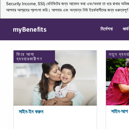
Security Income, SSI) বেনিফিটের জন্য আবেদন করা এবং/অথবা তা ধরে রাখার অভিজ্ঞতা জা
আপনার আগ্রহের প্রশংসা করি। আপনার এবং অন্যান্য নিউ ইয়র্কবাসীদের জন্য গুরুত্বপূর
myBenefits
নির্দেশনা
কার্
ফিরে আসা
নতুন ব্যবহ
ব্যবহারকারীগণ
সাইন-আপ 
সাইন-ইন করুন