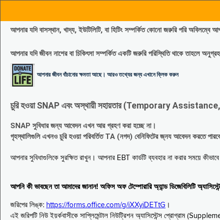
আপনার যদি বাসস্থান, খাদ্য, ইউটিলিটি, বা হিটিং সম্পর্কিত কোনো জরুরি পরি 
আপনার যদি জীবন নাশের বা চিকিৎসা সম্পর্কিত একটি জরুরি পরিস্থিতি থাকে তাহলে অনু
আপনার জীবন বাঁচানোর ক্ষমতা আছে। আরও তথ্যের জন্য এখানে ক্লিক করুন
চুরি হওয়া SNAP এবং অস্থায়ী সহায়তার (Temporary Assistance, TA) সুবিধ
SNAP সুবিধার জন্য আবেদন এখন আর গ্রহণ করা হচ্ছে না।
গৃহস্থালিগুলি এখনও চুরি হওয়া পরিবর্তিত TA (নগদ) বেনিফিটের জ্নয আবেদন করতে পা
আপনার সুবিধাগুলিকে সুরক্ষিত রাখুন। আপনার EBT কার্ডটি ব্যবহার না করার সময়ে কীভা
আপনি কী ভাবছেন তা আমাদের জানান! অফিস অফ টেম্পোরারি অ্যান্ড ডিজেবিলিটি অ্যাসি
জরিপের লিঙ্ক:
https://forms.office.com/g/iXXyiDETtG
।
এই জরিপটি নিউ ইয়র্কবাসীকে সাপ্লিমেন্টাল নিউট্রিশন অ্যাসিস্টেন্স প্রোগ্রাম (S