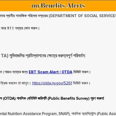
myBenefits Alerts
অবিলম্বে আপনার স্থানীয় সামাজিক পরিষেবা দপ্তরের (DEPARTMENT OF SOCIAL SERVIC
গ্রহ করে 911 নম্বরে ফোন করুন।
াগুলির প্রতিস্থাপনের ক্ষেত্রে গুরুত্বপূর্ণ পরিবর্তন:
রবেন।আরও তথ্যের জন্য
EBT Scam Alert | OTDA
ভিজিট করুন।
বে ফ্রিজ করবেন তা জানুন।
https://otda.ny.gov/5261
ভিজিট করুন।
স্টেন্স (OTDA) পাবলিক বেনিফিট জরিপটি (Public Benefits Survey) পূরণ করুন!
upplemental Nutrition Assistance Program, SNAP), পাবলিক অ্যাসিস্টেন্স (Public As