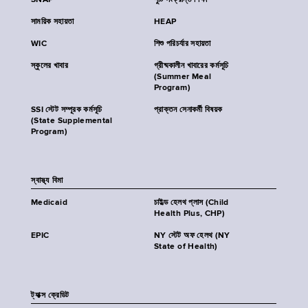
SNAP
পুষ্টি সংক্রান্ত শিক্ষা
সাময়িক সহায়তা
HEAP
WIC
শিশু পরিচর্যার সহায়তা
স্কুলের খাবার
গ্রীষ্মকালীন খাবারের কর্মসূচি
(Summer Meal
Program)
SSI স্টেট সম্পূরক কর্মসূচি
প্রাক্তন সেনাকর্মী বিষয়ক
(State Supplemental
Program)
স্বাস্থ্য বিমা
Medicaid
চাইল্ড হেলথ প্লাস (Child
Health Plus, CHP)
EPIC
NY স্টেট অফ হেলথ (NY
State of Health)
ট্যাক্স ক্রেডিট