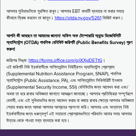
আপনার সুবিধাগুলিকে সুরক্ষিত রাখুন। আপনার EBT কার্ডটি ব্যবহার না করার সময়ে
কীভাবে ফ্রিজ করবেন তা জানুন।
https://otda.ny.gov/5261
ভিজিট করুন।
আপনি কী ভাবছেন তা আমাদের জানান! অফিস অফ টেম্পোরারি অ্যান্ড ডিজেবিলিটি
অ্যাসিস্টেন্স (OTDA) পাবলিক বেনিফিট জরিপটি (Public Benefits Survey) পূরণ
করুন!
জরিপের লিঙ্ক:
https://forms.office.com/g/iXXyiDETtG
।
এই জরিপটি নিউ ইয়র্কবাসীকে সাপ্লিমেন্টাল নিউট্রিশন অ্যাসিস্টেন্স প্রোগ্রাম
(Supplemental Nutrition Assistance Program, SNAP), পাবলিক
অ্যাসিস্টেন্স (Public Assistance, PA), এবং সাপ্লিমেন্টাল সিকিউরিটি ইনকাম
(Supplemental Security Income, SSI) বেনিফিটের জন্য আবেদন করা এবং/
অথবা তা ধরে রাখার অভিজ্ঞতা জানাতে আমন্ত্রণ জানাচ্ছে। আপনার প্রতিক্রিয়া সম্পূর্ণরূপে
বেনামী, এবং এই সুবিধাগুলির জন্য আবেদন করার বা বজায় রাখার ক্ষেত্রে আপনার অভিজ্ঞতা
শেয়ার করার জন্য আমরা আপনার আগ্রহের প্রশংসা করি। আপনার এবং অন্যান্য নিউ
ইয়র্কবাসীদের জন্য গুরুত্বপূর্ণ এই সহায়তা প্রোগ্রামগুলিতে পরিবর্তন আনার সময় আপনার
উত্তর থেকে পাওয়া তথ্য ব্যবহার করা হবে।