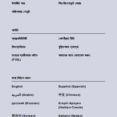
উপার্জিত আয়
শিশু/ডিপেনডেন্ট কেয়ার
অজিম্মাদার পেরেন্ট
আইনি
অ্যাক্সেসিবিলিটি
গোপনীয়তা নীতি
ডিসক্লেইমার
যুক্তিসঙ্গত ব্যবস্থা
তথ্যের স্বাধীনতার আইন
আমাদের সাথে যোগাযোগ করুন:
(FOIL)
ভাষা নির্বাচন করুন
English
Español (Spanish)
العربية (Arabic)
中文 (Chinese)
русский (Russian)
Kreyòl Ayisyen
(Haitian-Creole)
한국어 (Korean)
Italiano (Italian)