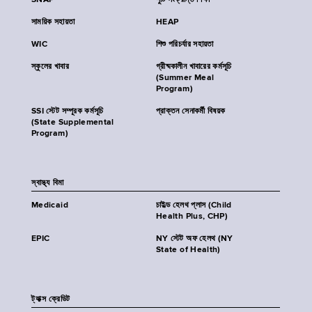
SNAP
পুষ্টি সংক্রান্ত শিক্ষা
সাময়িক সহায়তা
HEAP
WIC
শিশু পরিচর্যার সহায়তা
স্কুলের খাবার
গ্রীষ্মকালীন খাবারের কর্মসূচি
(Summer Meal
Program)
SSI স্টেট সম্পূরক কর্মসূচি
প্রাক্তন সেনাকর্মী বিষয়ক
(State Supplemental
Program)
স্বাস্থ্য বিমা
Medicaid
চাইল্ড হেলথ প্লাস (Child
Health Plus, CHP)
EPIC
NY স্টেট অফ হেলথ (NY
State of Health)
ট্যাক্স ক্রেডিট