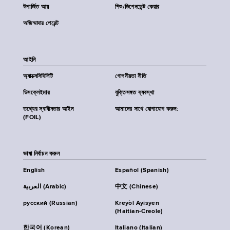
উপার্জিত আয়
শিশু/ডিপেনডেন্ট কেয়ার
অজিম্মাদার পেরেন্ট
আইনি
অ্যাক্সেসিবিলিটি
গোপনীয়তা নীতি
ডিসক্লেইমার
যুক্তিসঙ্গত ব্যবস্থা
তথ্যের স্বাধীনতার আইন
আমাদের সাথে যোগাযোগ করুন:
(FOIL)
ভাষা নির্বাচন করুন
English
Español (Spanish)
العربية (Arabic)
中文 (Chinese)
русский (Russian)
Kreyòl Ayisyen
(Haitian-Creole)
한국어 (Korean)
Italiano (Italian)