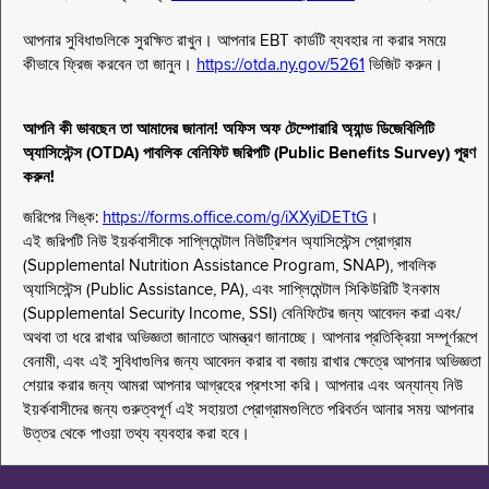
আপনার সুবিধাগুলিকে সুরক্ষিত রাখুন। আপনার EBT কার্ডটি ব্যবহার না করার সময়ে
কীভাবে ফ্রিজ করবেন তা জানুন।
https://otda.ny.gov/5261
ভিজিট করুন।
আপনি কী ভাবছেন তা আমাদের জানান! অফিস অফ টেম্পোরারি অ্যান্ড ডিজেবিলিটি
অ্যাসিস্টেন্স (OTDA) পাবলিক বেনিফিট জরিপটি (Public Benefits Survey) পূরণ
করুন!
জরিপের লিঙ্ক:
https://forms.office.com/g/iXXyiDETtG
।
এই জরিপটি নিউ ইয়র্কবাসীকে সাপ্লিমেন্টাল নিউট্রিশন অ্যাসিস্টেন্স প্রোগ্রাম
(Supplemental Nutrition Assistance Program, SNAP), পাবলিক
অ্যাসিস্টেন্স (Public Assistance, PA), এবং সাপ্লিমেন্টাল সিকিউরিটি ইনকাম
(Supplemental Security Income, SSI) বেনিফিটের জন্য আবেদন করা এবং/
অথবা তা ধরে রাখার অভিজ্ঞতা জানাতে আমন্ত্রণ জানাচ্ছে। আপনার প্রতিক্রিয়া সম্পূর্ণরূপে
বেনামী, এবং এই সুবিধাগুলির জন্য আবেদন করার বা বজায় রাখার ক্ষেত্রে আপনার অভিজ্ঞতা
শেয়ার করার জন্য আমরা আপনার আগ্রহের প্রশংসা করি। আপনার এবং অন্যান্য নিউ
ইয়র্কবাসীদের জন্য গুরুত্বপূর্ণ এই সহায়তা প্রোগ্রামগুলিতে পরিবর্তন আনার সময় আপনার
উত্তর থেকে পাওয়া তথ্য ব্যবহার করা হবে।