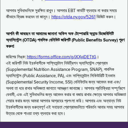
আপনার সুবিধাগুলিকে সুরক্ষিত রাখুন। আপনার EBT কার্ডটি ব্যবহার না করার সময়ে
কীভাবে ফ্রিজ করবেন তা জানুন।
https://otda.ny.gov/5261
ভিজিট করুন।
আপনি কী ভাবছেন তা আমাদের জানান! অফিস অফ টেম্পোরারি অ্যান্ড ডিজেবিলিটি
অ্যাসিস্টেন্স (OTDA) পাবলিক বেনিফিট জরিপটি (Public Benefits Survey) পূরণ
করুন!
জরিপের লিঙ্ক:
https://forms.office.com/g/iXXyiDETtG
।
এই জরিপটি নিউ ইয়র্কবাসীকে সাপ্লিমেন্টাল নিউট্রিশন অ্যাসিস্টেন্স প্রোগ্রাম
(Supplemental Nutrition Assistance Program, SNAP), পাবলিক
অ্যাসিস্টেন্স (Public Assistance, PA), এবং সাপ্লিমেন্টাল সিকিউরিটি ইনকাম
(Supplemental Security Income, SSI) বেনিফিটের জন্য আবেদন করা এবং/
অথবা তা ধরে রাখার অভিজ্ঞতা জানাতে আমন্ত্রণ জানাচ্ছে। আপনার প্রতিক্রিয়া সম্পূর্ণরূপে
বেনামী, এবং এই সুবিধাগুলির জন্য আবেদন করার বা বজায় রাখার ক্ষেত্রে আপনার অভিজ্ঞতা
শেয়ার করার জন্য আমরা আপনার আগ্রহের প্রশংসা করি। আপনার এবং অন্যান্য নিউ
ইয়র্কবাসীদের জন্য গুরুত্বপূর্ণ এই সহায়তা প্রোগ্রামগুলিতে পরিবর্তন আনার সময় আপনার
উত্তর থেকে পাওয়া তথ্য ব্যবহার করা হবে।