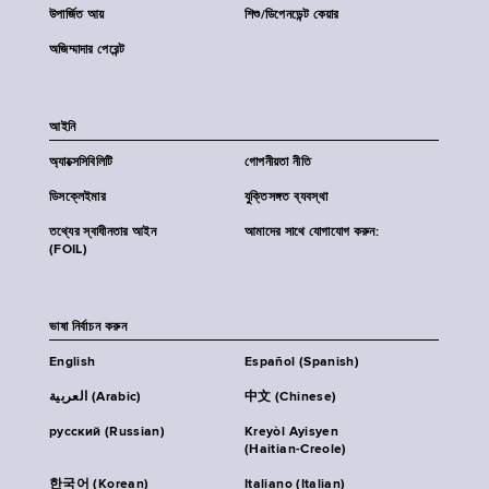
উপার্জিত আয়
শিশু/ডিপেনডেন্ট কেয়ার
অজিম্মাদার পেরেন্ট
আইনি
অ্যাক্সেসিবিলিটি
গোপনীয়তা নীতি
ডিসক্লেইমার
যুক্তিসঙ্গত ব্যবস্থা
তথ্যের স্বাধীনতার আইন
আমাদের সাথে যোগাযোগ করুন:
(FOIL)
ভাষা নির্বাচন করুন
English
Español (Spanish)
العربية (Arabic)
中文 (Chinese)
русский (Russian)
Kreyòl Ayisyen
(Haitian-Creole)
한국어 (Korean)
Italiano (Italian)