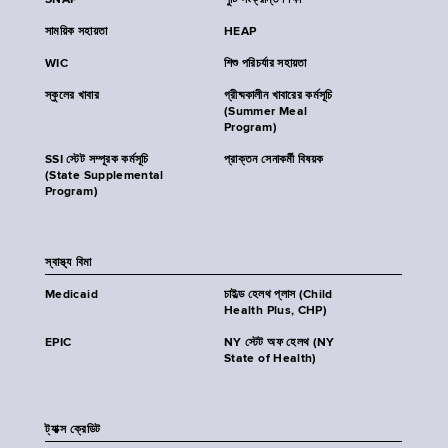
SNAP
পুষ্টি সংক্রান্ত শিক্ষা
সাময়িক সহায়তা
HEAP
WIC
শিশু পরিচর্যার সহায়তা
স্কুলের খাবার
গ্রীষ্মকালীন খাবারের কর্মসূচি
(Summer Meal
Program)
SSI স্টেট সম্পূরক কর্মসূচি
প্রাক্তন সেনাকর্মী বিষয়ক
(State Supplemental
Program)
স্বাস্থ্য বিমা
Medicaid
চাইল্ড হেলথ প্লাস (Child
Health Plus, CHP)
EPIC
NY স্টেট অফ হেলথ (NY
State of Health)
ট্যাক্স ক্রেডিট