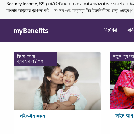
Security Income, SSI) বেনিফিটের জন্য আবেদন করা এবং/অথবা তা ধরে রাখার অভিজ্ঞতা জা
আপনার আগ্রহের প্রশংসা করি। আপনার এবং অন্যান্য নিউ ইয়র্কবাসীদের জন্য গুরুত্বপূর
myBenefits
নির্দেশনা
কার্
ফিরে আসা
নতুন ব্যবহ
ব্যবহারকারীগণ
সাইন-আপ 
সাইন-ইন করুন