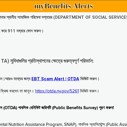
myBenefits Alerts
অবিলম্বে আপনার স্থানীয় সামাজিক পরিষেবা দপ্তরের (DEPARTMENT OF SOCIAL SERVIC
গ্রহ করে 911 নম্বরে ফোন করুন।
াগুলির প্রতিস্থাপনের ক্ষেত্রে গুরুত্বপূর্ণ পরিবর্তন:
রবেন।আরও তথ্যের জন্য
EBT Scam Alert | OTDA
ভিজিট করুন।
বে ফ্রিজ করবেন তা জানুন।
https://otda.ny.gov/5261
ভিজিট করুন।
স্টেন্স (OTDA) পাবলিক বেনিফিট জরিপটি (Public Benefits Survey) পূরণ করুন!
upplemental Nutrition Assistance Program, SNAP), পাবলিক অ্যাসিস্টেন্স (Public As