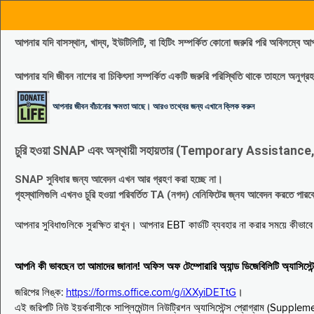
আপনার যদি বাসস্থান, খাদ্য, ইউটিলিটি, বা হিটিং সম্পর্কিত কোনো জরুরি পরি 
আপনার যদি জীবন নাশের বা চিকিৎসা সম্পর্কিত একটি জরুরি পরিস্থিতি থাকে তাহলে অনু
আপনার জীবন বাঁচানোর ক্ষমতা আছে। আরও তথ্যের জন্য এখানে ক্লিক করুন
চুরি হওয়া SNAP এবং অস্থায়ী সহায়তার (Temporary Assistance, TA) সুবিধ
SNAP সুবিধার জন্য আবেদন এখন আর গ্রহণ করা হচ্ছে না।
গৃহস্থালিগুলি এখনও চুরি হওয়া পরিবর্তিত TA (নগদ) বেনিফিটের জ্নয আবেদন করতে পা
আপনার সুবিধাগুলিকে সুরক্ষিত রাখুন। আপনার EBT কার্ডটি ব্যবহার না করার সময়ে কীভা
আপনি কী ভাবছেন তা আমাদের জানান! অফিস অফ টেম্পোরারি অ্যান্ড ডিজেবিলিটি অ্যাসি
জরিপের লিঙ্ক:
https://forms.office.com/g/iXXyiDETtG
।
এই জরিপটি নিউ ইয়র্কবাসীকে সাপ্লিমেন্টাল নিউট্রিশন অ্যাসিস্টেন্স প্রোগ্রাম (S