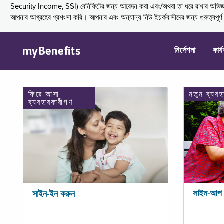
Security Income, SSI) বেনিফিটের জন্য আবেদন করা এবং/অথবা তা ধরে রাখার অভিজ্ঞতা জা
আপনার আগ্রহের প্রশংসা করি। আপনার এবং অন্যান্য নিউ ইয়র্কবাসীদের জন্য গুরুত্বপূর
myBenefits
নির্দেশনা
কার্
ফিরে আসা
নতুন ব্যবহ
ব্যবহারকারীগণ
সাইন-আপ 
সাইন-ইন করুন