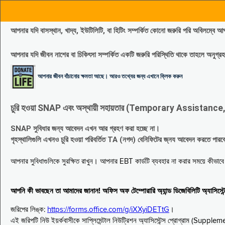
আপনার যদি বাসস্থান, খাদ্য, ইউটিলিটি, বা হিটিং সম্পর্কিত কোনো জরুরি পরি 
আপনার যদি জীবন নাশের বা চিকিৎসা সম্পর্কিত একটি জরুরি পরিস্থিতি থাকে তাহলে অনু
আপনার জীবন বাঁচানোর ক্ষমতা আছে। আরও তথ্যের জন্য এখানে ক্লিক করুন
চুরি হওয়া SNAP এবং অস্থায়ী সহায়তার (Temporary Assistance, TA) সুবিধ
SNAP সুবিধার জন্য আবেদন এখন আর গ্রহণ করা হচ্ছে না।
গৃহস্থালিগুলি এখনও চুরি হওয়া পরিবর্তিত TA (নগদ) বেনিফিটের জ্নয আবেদন করতে পা
আপনার সুবিধাগুলিকে সুরক্ষিত রাখুন। আপনার EBT কার্ডটি ব্যবহার না করার সময়ে কীভা
আপনি কী ভাবছেন তা আমাদের জানান! অফিস অফ টেম্পোরারি অ্যান্ড ডিজেবিলিটি অ্যাসি
জরিপের লিঙ্ক:
https://forms.office.com/g/iXXyiDETtG
।
এই জরিপটি নিউ ইয়র্কবাসীকে সাপ্লিমেন্টাল নিউট্রিশন অ্যাসিস্টেন্স প্রোগ্রাম (S