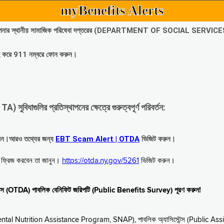
myBenefits Alerts
অবিলম্বে আপনার স্থানীয় সামাজিক পরিষেবা দপ্তরের (DEPARTMENT OF SOCIAL SERVIC
গ্রহ করে 911 নম্বরে ফোন করুন।
াগুলির প্রতিস্থাপনের ক্ষেত্রে গুরুত্বপূর্ণ পরিবর্তন:
রবেন।আরও তথ্যের জন্য
EBT Scam Alert | OTDA
ভিজিট করুন।
বে ফ্রিজ করবেন তা জানুন।
https://otda.ny.gov/5261
ভিজিট করুন।
স্টেন্স (OTDA) পাবলিক বেনিফিট জরিপটি (Public Benefits Survey) পূরণ করুন!
upplemental Nutrition Assistance Program, SNAP), পাবলিক অ্যাসিস্টেন্স (Public As