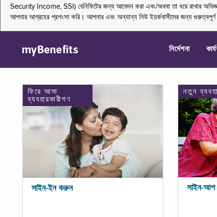
Security Income, SSI) বেনিফিটের জন্য আবেদন করা এবং/অথবা তা ধরে রাখার অভিজ্ঞতা জা
আপনার আগ্রহের প্রশংসা করি। আপনার এবং অন্যান্য নিউ ইয়র্কবাসীদের জন্য গুরুত্বপূর
myBenefits
নির্দেশনা
কার্
ফিরে আসা
নতুন ব্যবহ
ব্যবহারকারীগণ
সাইন-আপ 
সাইন-ইন করুন