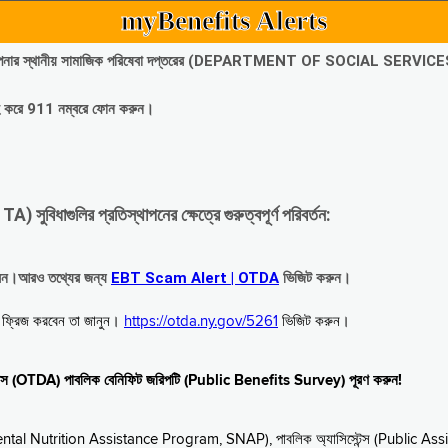
myBenefits Alerts
অবিলম্বে আপনার স্থানীয় সামাজিক পরিষেবা দপ্তরের (DEPARTMENT OF SOCIAL SERVIC
গ্রহ করে 911 নম্বরে ফোন করুন।
াগুলির প্রতিস্থাপনের ক্ষেত্রে গুরুত্বপূর্ণ পরিবর্তন:
রবেন।আরও তথ্যের জন্য
EBT Scam Alert | OTDA
ভিজিট করুন।
বে ফ্রিজ করবেন তা জানুন।
https://otda.ny.gov/5261
ভিজিট করুন।
স্টেন্স (OTDA) পাবলিক বেনিফিট জরিপটি (Public Benefits Survey) পূরণ করুন!
upplemental Nutrition Assistance Program, SNAP), পাবলিক অ্যাসিস্টেন্স (Public As