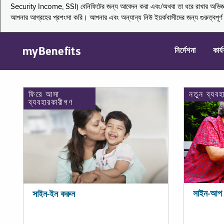
Security Income, SSI) বেনিফিটের জন্য আবেদন করা এবং/অথবা তা ধরে রাখার অভিজ্ঞতা জা
আপনার আগ্রহের প্রশংসা করি। আপনার এবং অন্যান্য নিউ ইয়র্কবাসীদের জন্য গুরুত্বপূর
myBenefits
নির্দেশনা
কার্
ফিরে আসা
নতুন ব্যবহ
ব্যবহারকারীগণ
সাইন-আপ 
সাইন-ইন করুন