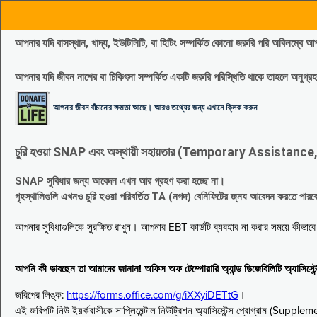
আপনার যদি বাসস্থান, খাদ্য, ইউটিলিটি, বা হিটিং সম্পর্কিত কোনো জরুরি পরি 
আপনার যদি জীবন নাশের বা চিকিৎসা সম্পর্কিত একটি জরুরি পরিস্থিতি থাকে তাহলে অনু
আপনার জীবন বাঁচানোর ক্ষমতা আছে। আরও তথ্যের জন্য এখানে ক্লিক করুন
চুরি হওয়া SNAP এবং অস্থায়ী সহায়তার (Temporary Assistance, TA) সুবিধ
SNAP সুবিধার জন্য আবেদন এখন আর গ্রহণ করা হচ্ছে না।
গৃহস্থালিগুলি এখনও চুরি হওয়া পরিবর্তিত TA (নগদ) বেনিফিটের জ্নয আবেদন করতে পা
আপনার সুবিধাগুলিকে সুরক্ষিত রাখুন। আপনার EBT কার্ডটি ব্যবহার না করার সময়ে কীভা
আপনি কী ভাবছেন তা আমাদের জানান! অফিস অফ টেম্পোরারি অ্যান্ড ডিজেবিলিটি অ্যাসি
জরিপের লিঙ্ক:
https://forms.office.com/g/iXXyiDETtG
।
এই জরিপটি নিউ ইয়র্কবাসীকে সাপ্লিমেন্টাল নিউট্রিশন অ্যাসিস্টেন্স প্রোগ্রাম (S