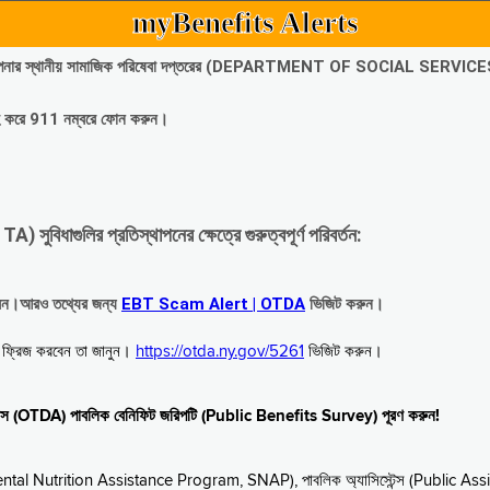
myBenefits Alerts
অবিলম্বে আপনার স্থানীয় সামাজিক পরিষেবা দপ্তরের (DEPARTMENT OF SOCIAL SERVIC
গ্রহ করে 911 নম্বরে ফোন করুন।
াগুলির প্রতিস্থাপনের ক্ষেত্রে গুরুত্বপূর্ণ পরিবর্তন:
রবেন।আরও তথ্যের জন্য
EBT Scam Alert | OTDA
ভিজিট করুন।
বে ফ্রিজ করবেন তা জানুন।
https://otda.ny.gov/5261
ভিজিট করুন।
স্টেন্স (OTDA) পাবলিক বেনিফিট জরিপটি (Public Benefits Survey) পূরণ করুন!
upplemental Nutrition Assistance Program, SNAP), পাবলিক অ্যাসিস্টেন্স (Public As