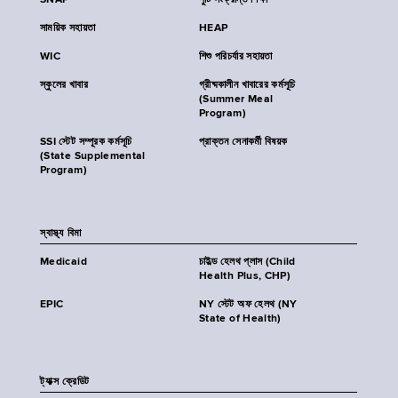
SNAP
পুষ্টি সংক্রান্ত শিক্ষা
সাময়িক সহায়তা
HEAP
WIC
শিশু পরিচর্যার সহায়তা
স্কুলের খাবার
গ্রীষ্মকালীন খাবারের কর্মসূচি
(Summer Meal
Program)
SSI স্টেট সম্পূরক কর্মসূচি
প্রাক্তন সেনাকর্মী বিষয়ক
(State Supplemental
Program)
স্বাস্থ্য বিমা
Medicaid
চাইল্ড হেলথ প্লাস (Child
Health Plus, CHP)
EPIC
NY স্টেট অফ হেলথ (NY
State of Health)
ট্যাক্স ক্রেডিট