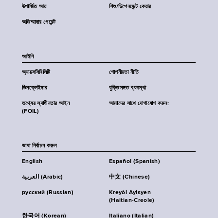
উপার্জিত আয়
শিশু/ডিপেনডেন্ট কেয়ার
অজিম্মাদার পেরেন্ট
আইনি
অ্যাক্সেসিবিলিটি
গোপনীয়তা নীতি
ডিসক্লেইমার
যুক্তিসঙ্গত ব্যবস্থা
তথ্যের স্বাধীনতার আইন
আমাদের সাথে যোগাযোগ করুন:
(FOIL)
ভাষা নির্বাচন করুন
English
Español (Spanish)
العربية (Arabic)
中文 (Chinese)
русский (Russian)
Kreyòl Ayisyen
(Haitian-Creole)
한국어 (Korean)
Italiano (Italian)