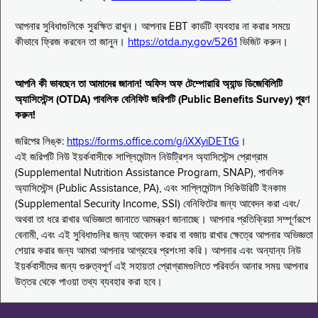
আপনার সুবিধাগুলিকে সুরক্ষিত রাখুন। আপনার EBT কার্ডটি ব্যবহার না করার সময়ে
কীভাবে ফ্রিজ করবেন তা জানুন।
https://otda.ny.gov/5261
ভিজিট করুন।
আপনি কী ভাবছেন তা আমাদের জানান! অফিস অফ টেম্পোরারি অ্যান্ড ডিজেবিলিটি
অ্যাসিস্টেন্স (OTDA) পাবলিক বেনিফিট জরিপটি (Public Benefits Survey) পূরণ
করুন!
জরিপের লিঙ্ক:
https://forms.office.com/g/iXXyiDETtG
।
এই জরিপটি নিউ ইয়র্কবাসীকে সাপ্লিমেন্টাল নিউট্রিশন অ্যাসিস্টেন্স প্রোগ্রাম
(Supplemental Nutrition Assistance Program, SNAP), পাবলিক
অ্যাসিস্টেন্স (Public Assistance, PA), এবং সাপ্লিমেন্টাল সিকিউরিটি ইনকাম
(Supplemental Security Income, SSI) বেনিফিটের জন্য আবেদন করা এবং/
অথবা তা ধরে রাখার অভিজ্ঞতা জানাতে আমন্ত্রণ জানাচ্ছে। আপনার প্রতিক্রিয়া সম্পূর্ণরূপে
বেনামী, এবং এই সুবিধাগুলির জন্য আবেদন করার বা বজায় রাখার ক্ষেত্রে আপনার অভিজ্ঞতা
শেয়ার করার জন্য আমরা আপনার আগ্রহের প্রশংসা করি। আপনার এবং অন্যান্য নিউ
ইয়র্কবাসীদের জন্য গুরুত্বপূর্ণ এই সহায়তা প্রোগ্রামগুলিতে পরিবর্তন আনার সময় আপনার
উত্তর থেকে পাওয়া তথ্য ব্যবহার করা হবে।