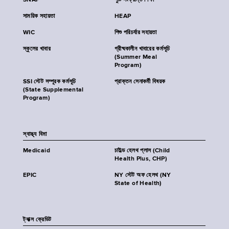
SNAP
পুষ্টি সংক্রান্ত শিক্ষা
সাময়িক সহায়তা
HEAP
WIC
শিশু পরিচর্যার সহায়তা
স্কুলের খাবার
গ্রীষ্মকালীন খাবারের কর্মসূচি
(Summer Meal
Program)
SSI স্টেট সম্পূরক কর্মসূচি
প্রাক্তন সেনাকর্মী বিষয়ক
(State Supplemental
Program)
স্বাস্থ্য বিমা
Medicaid
চাইল্ড হেলথ প্লাস (Child
Health Plus, CHP)
EPIC
NY স্টেট অফ হেলথ (NY
State of Health)
ট্যাক্স ক্রেডিট