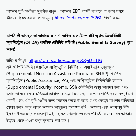
আপনার সুবিধাগুলিকে সুরক্ষিত রাখুন। আপনার EBT কার্ডটি ব্যবহার না করার সময়ে
কীভাবে ফ্রিজ করবেন তা জানুন।
https://otda.ny.gov/5261
ভিজিট করুন।
আপনি কী ভাবছেন তা আমাদের জানান! অফিস অফ টেম্পোরারি অ্যান্ড ডিজেবিলিটি
অ্যাসিস্টেন্স (OTDA) পাবলিক বেনিফিট জরিপটি (Public Benefits Survey) পূরণ
করুন!
জরিপের লিঙ্ক:
https://forms.office.com/g/iXXyiDETtG
।
এই জরিপটি নিউ ইয়র্কবাসীকে সাপ্লিমেন্টাল নিউট্রিশন অ্যাসিস্টেন্স প্রোগ্রাম
(Supplemental Nutrition Assistance Program, SNAP), পাবলিক
অ্যাসিস্টেন্স (Public Assistance, PA), এবং সাপ্লিমেন্টাল সিকিউরিটি ইনকাম
(Supplemental Security Income, SSI) বেনিফিটের জন্য আবেদন করা এবং/
অথবা তা ধরে রাখার অভিজ্ঞতা জানাতে আমন্ত্রণ জানাচ্ছে। আপনার প্রতিক্রিয়া সম্পূর্ণরূপে
বেনামী, এবং এই সুবিধাগুলির জন্য আবেদন করার বা বজায় রাখার ক্ষেত্রে আপনার অভিজ্ঞতা
শেয়ার করার জন্য আমরা আপনার আগ্রহের প্রশংসা করি। আপনার এবং অন্যান্য নিউ
ইয়র্কবাসীদের জন্য গুরুত্বপূর্ণ এই সহায়তা প্রোগ্রামগুলিতে পরিবর্তন আনার সময় আপনার
উত্তর থেকে পাওয়া তথ্য ব্যবহার করা হবে।