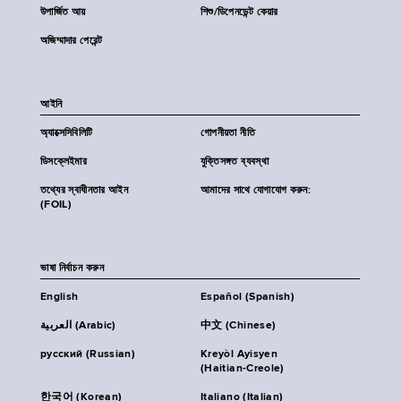
উপার্জিত আয়
শিশু/ডিপেনডেন্ট কেয়ার
অজিম্মাদার পেরেন্ট
আইনি
অ্যাক্সেসিবিলিটি
গোপনীয়তা নীতি
ডিসক্লেইমার
যুক্তিসঙ্গত ব্যবস্থা
তথ্যের স্বাধীনতার আইন
আমাদের সাথে যোগাযোগ করুন:
(FOIL)
ভাষা নির্বাচন করুন
English
Español (Spanish)
العربية (Arabic)
中文 (Chinese)
русский (Russian)
Kreyòl Ayisyen
(Haitian-Creole)
한국어 (Korean)
Italiano (Italian)