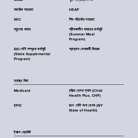
SNAP
পুষ্টি সংক্রান্ত শিক্ষা
সাময়িক সহায়তা
HEAP
WIC
শিশু পরিচর্যার সহায়তা
স্কুলের খাবার
গ্রীষ্মকালীন খাবারের কর্মসূচি
(Summer Meal
Program)
SSI স্টেট সম্পূরক কর্মসূচি
প্রাক্তন সেনাকর্মী বিষয়ক
(State Supplemental
Program)
স্বাস্থ্য বিমা
Medicaid
চাইল্ড হেলথ প্লাস (Child
Health Plus, CHP)
EPIC
NY স্টেট অফ হেলথ (NY
State of Health)
ট্যাক্স ক্রেডিট