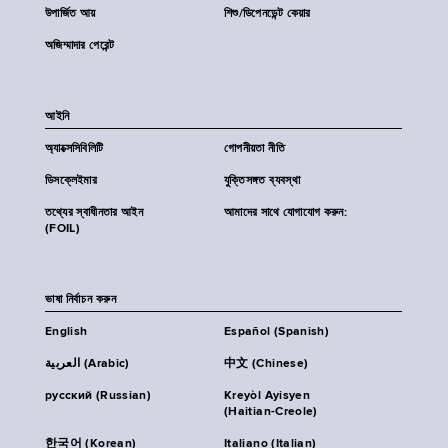
উপার্জিত আয়
শিশু/ডিপেনডেন্ট কেয়ার
অজিম্মাদার পেরেন্ট
আইনি
অ্যাক্সেসিবিলিটি
গোপনীয়তা নীতি
ডিসক্লেইমার
যুক্তিসঙ্গত ব্যবস্থা
তথ্যের স্বাধীনতার আইন
আমাদের সাথে যোগাযোগ করুন:
(FOIL)
ভাষা নির্বাচন করুন
English
Español (Spanish)
العربية (Arabic)
中文 (Chinese)
русский (Russian)
Kreyòl Ayisyen
(Haitian-Creole)
한국어 (Korean)
Italiano (Italian)