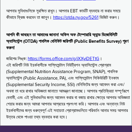
আপনার সুবিধাগুলিকে সুরক্ষিত রাখুন। আপনার EBT কার্ডটি ব্যবহার না করার সময়ে
কীভাবে ফ্রিজ করবেন তা জানুন।
https://otda.ny.gov/5261
ভিজিট করুন।
আপনি কী ভাবছেন তা আমাদের জানান! অফিস অফ টেম্পোরারি অ্যান্ড ডিজেবিলিটি
অ্যাসিস্টেন্স (OTDA) পাবলিক বেনিফিট জরিপটি (Public Benefits Survey) পূরণ
করুন!
জরিপের লিঙ্ক:
https://forms.office.com/g/iXXyiDETtG
।
এই জরিপটি নিউ ইয়র্কবাসীকে সাপ্লিমেন্টাল নিউট্রিশন অ্যাসিস্টেন্স প্রোগ্রাম
(Supplemental Nutrition Assistance Program, SNAP), পাবলিক
অ্যাসিস্টেন্স (Public Assistance, PA), এবং সাপ্লিমেন্টাল সিকিউরিটি ইনকাম
(Supplemental Security Income, SSI) বেনিফিটের জন্য আবেদন করা এবং/
অথবা তা ধরে রাখার অভিজ্ঞতা জানাতে আমন্ত্রণ জানাচ্ছে। আপনার প্রতিক্রিয়া সম্পূর্ণরূপে
বেনামী, এবং এই সুবিধাগুলির জন্য আবেদন করার বা বজায় রাখার ক্ষেত্রে আপনার অভিজ্ঞতা
শেয়ার করার জন্য আমরা আপনার আগ্রহের প্রশংসা করি। আপনার এবং অন্যান্য নিউ
ইয়র্কবাসীদের জন্য গুরুত্বপূর্ণ এই সহায়তা প্রোগ্রামগুলিতে পরিবর্তন আনার সময় আপনার
উত্তর থেকে পাওয়া তথ্য ব্যবহার করা হবে।