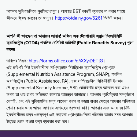
আপনার সুবিধাগুলিকে সুরক্ষিত রাখুন। আপনার EBT কার্ডটি ব্যবহার না করার সময়ে
কীভাবে ফ্রিজ করবেন তা জানুন।
https://otda.ny.gov/5261
ভিজিট করুন।
আপনি কী ভাবছেন তা আমাদের জানান! অফিস অফ টেম্পোরারি অ্যান্ড ডিজেবিলিটি
অ্যাসিস্টেন্স (OTDA) পাবলিক বেনিফিট জরিপটি (Public Benefits Survey) পূরণ
করুন!
জরিপের লিঙ্ক:
https://forms.office.com/g/iXXyiDETtG
।
এই জরিপটি নিউ ইয়র্কবাসীকে সাপ্লিমেন্টাল নিউট্রিশন অ্যাসিস্টেন্স প্রোগ্রাম
(Supplemental Nutrition Assistance Program, SNAP), পাবলিক
অ্যাসিস্টেন্স (Public Assistance, PA), এবং সাপ্লিমেন্টাল সিকিউরিটি ইনকাম
(Supplemental Security Income, SSI) বেনিফিটের জন্য আবেদন করা এবং/
অথবা তা ধরে রাখার অভিজ্ঞতা জানাতে আমন্ত্রণ জানাচ্ছে। আপনার প্রতিক্রিয়া সম্পূর্ণরূপে
বেনামী, এবং এই সুবিধাগুলির জন্য আবেদন করার বা বজায় রাখার ক্ষেত্রে আপনার অভিজ্ঞতা
শেয়ার করার জন্য আমরা আপনার আগ্রহের প্রশংসা করি। আপনার এবং অন্যান্য নিউ
ইয়র্কবাসীদের জন্য গুরুত্বপূর্ণ এই সহায়তা প্রোগ্রামগুলিতে পরিবর্তন আনার সময় আপনার
উত্তর থেকে পাওয়া তথ্য ব্যবহার করা হবে।