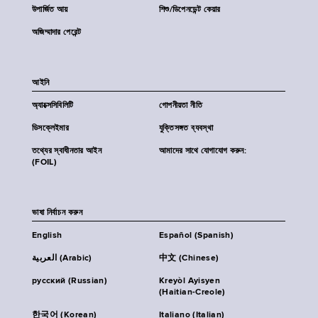
উপার্জিত আয়
শিশু/ডিপেনডেন্ট কেয়ার
অজিম্মাদার পেরেন্ট
আইনি
অ্যাক্সেসিবিলিটি
গোপনীয়তা নীতি
ডিসক্লেইমার
যুক্তিসঙ্গত ব্যবস্থা
তথ্যের স্বাধীনতার আইন
আমাদের সাথে যোগাযোগ করুন:
(FOIL)
ভাষা নির্বাচন করুন
English
Español (Spanish)
العربية (Arabic)
中文 (Chinese)
русский (Russian)
Kreyòl Ayisyen
(Haitian-Creole)
한국어 (Korean)
Italiano (Italian)