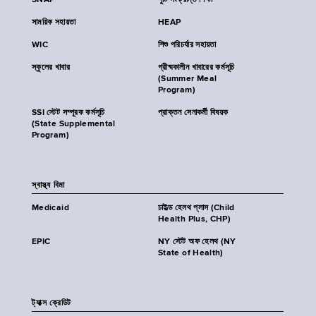
SNAP
পুষ্টি সংক্রান্ত শিক্ষা
সাময়িক সহায়তা
HEAP
WIC
শিশু পরিচর্যার সহায়তা
স্কুলের খাবার
গ্রীষ্মকালীন খাবারের কর্মসূচি
(Summer Meal
Program)
SSI স্টেট সম্পূরক কর্মসূচি
প্রাক্তন সেনাকর্মী বিষয়ক
(State Supplemental
Program)
স্বাস্থ্য বিমা
Medicaid
চাইল্ড হেলথ প্লাস (Child
Health Plus, CHP)
EPIC
NY স্টেট অফ হেলথ (NY
State of Health)
ট্যাক্স ক্রেডিট