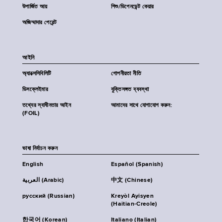
উপার্জিত আয়
শিশু/ডিপেনডেন্ট কেয়ার
অজিম্মাদার পেরেন্ট
আইনি
অ্যাক্সেসিবিলিটি
গোপনীয়তা নীতি
ডিসক্লেইমার
যুক্তিসঙ্গত ব্যবস্থা
তথ্যের স্বাধীনতার আইন
আমাদের সাথে যোগাযোগ করুন:
(FOIL)
ভাষা নির্বাচন করুন
English
Español (Spanish)
العربية (Arabic)
中文 (Chinese)
русский (Russian)
Kreyòl Ayisyen
(Haitian-Creole)
한국어 (Korean)
Italiano (Italian)