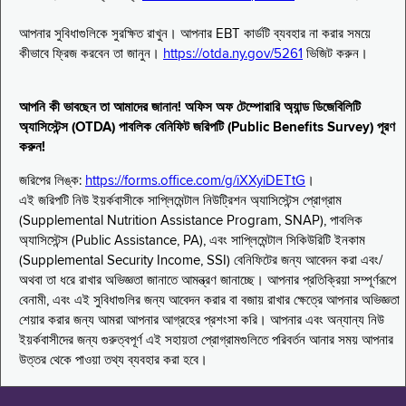
আপনার সুবিধাগুলিকে সুরক্ষিত রাখুন। আপনার EBT কার্ডটি ব্যবহার না করার সময়ে
কীভাবে ফ্রিজ করবেন তা জানুন।
https://otda.ny.gov/5261
ভিজিট করুন।
আপনি কী ভাবছেন তা আমাদের জানান! অফিস অফ টেম্পোরারি অ্যান্ড ডিজেবিলিটি
অ্যাসিস্টেন্স (OTDA) পাবলিক বেনিফিট জরিপটি (Public Benefits Survey) পূরণ
করুন!
জরিপের লিঙ্ক:
https://forms.office.com/g/iXXyiDETtG
।
এই জরিপটি নিউ ইয়র্কবাসীকে সাপ্লিমেন্টাল নিউট্রিশন অ্যাসিস্টেন্স প্রোগ্রাম
(Supplemental Nutrition Assistance Program, SNAP), পাবলিক
অ্যাসিস্টেন্স (Public Assistance, PA), এবং সাপ্লিমেন্টাল সিকিউরিটি ইনকাম
(Supplemental Security Income, SSI) বেনিফিটের জন্য আবেদন করা এবং/
অথবা তা ধরে রাখার অভিজ্ঞতা জানাতে আমন্ত্রণ জানাচ্ছে। আপনার প্রতিক্রিয়া সম্পূর্ণরূপে
বেনামী, এবং এই সুবিধাগুলির জন্য আবেদন করার বা বজায় রাখার ক্ষেত্রে আপনার অভিজ্ঞতা
শেয়ার করার জন্য আমরা আপনার আগ্রহের প্রশংসা করি। আপনার এবং অন্যান্য নিউ
ইয়র্কবাসীদের জন্য গুরুত্বপূর্ণ এই সহায়তা প্রোগ্রামগুলিতে পরিবর্তন আনার সময় আপনার
উত্তর থেকে পাওয়া তথ্য ব্যবহার করা হবে।