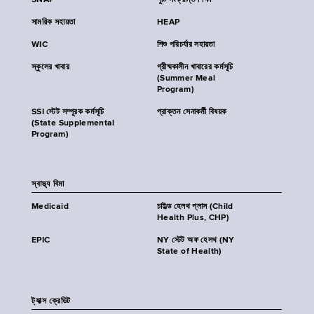
SNAP
পুষ্টি সংক্রান্ত শিক্ষা
সাময়িক সহায়তা
HEAP
WIC
শিশু পরিচর্যার সহায়তা
স্কুলের খাবার
গ্রীষ্মকালীন খাবারের কর্মসূচি
(Summer Meal
Program)
SSI স্টেট সম্পূরক কর্মসূচি
প্রাক্তন সেনাকর্মী বিষয়ক
(State Supplemental
Program)
স্বাস্থ্য বিমা
Medicaid
চাইল্ড হেলথ প্লাস (Child
Health Plus, CHP)
EPIC
NY স্টেট অফ হেলথ (NY
State of Health)
ট্যাক্স ক্রেডিট