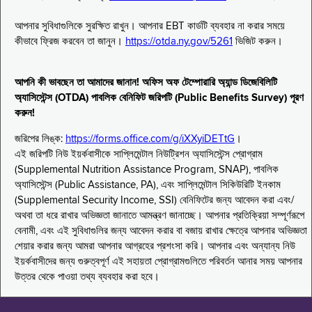
আপনার সুবিধাগুলিকে সুরক্ষিত রাখুন। আপনার EBT কার্ডটি ব্যবহার না করার সময়ে
কীভাবে ফ্রিজ করবেন তা জানুন।
https://otda.ny.gov/5261
ভিজিট করুন।
আপনি কী ভাবছেন তা আমাদের জানান! অফিস অফ টেম্পোরারি অ্যান্ড ডিজেবিলিটি
অ্যাসিস্টেন্স (OTDA) পাবলিক বেনিফিট জরিপটি (Public Benefits Survey) পূরণ
করুন!
জরিপের লিঙ্ক:
https://forms.office.com/g/iXXyiDETtG
।
এই জরিপটি নিউ ইয়র্কবাসীকে সাপ্লিমেন্টাল নিউট্রিশন অ্যাসিস্টেন্স প্রোগ্রাম
(Supplemental Nutrition Assistance Program, SNAP), পাবলিক
অ্যাসিস্টেন্স (Public Assistance, PA), এবং সাপ্লিমেন্টাল সিকিউরিটি ইনকাম
(Supplemental Security Income, SSI) বেনিফিটের জন্য আবেদন করা এবং/
অথবা তা ধরে রাখার অভিজ্ঞতা জানাতে আমন্ত্রণ জানাচ্ছে। আপনার প্রতিক্রিয়া সম্পূর্ণরূপে
বেনামী, এবং এই সুবিধাগুলির জন্য আবেদন করার বা বজায় রাখার ক্ষেত্রে আপনার অভিজ্ঞতা
শেয়ার করার জন্য আমরা আপনার আগ্রহের প্রশংসা করি। আপনার এবং অন্যান্য নিউ
ইয়র্কবাসীদের জন্য গুরুত্বপূর্ণ এই সহায়তা প্রোগ্রামগুলিতে পরিবর্তন আনার সময় আপনার
উত্তর থেকে পাওয়া তথ্য ব্যবহার করা হবে।