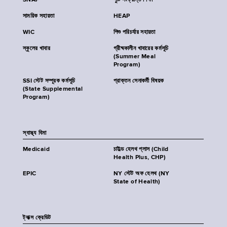
SNAP
পুষ্টি সংক্রান্ত শিক্ষা
সাময়িক সহায়তা
HEAP
WIC
শিশু পরিচর্যার সহায়তা
স্কুলের খাবার
গ্রীষ্মকালীন খাবারের কর্মসূচি
(Summer Meal
Program)
SSI স্টেট সম্পূরক কর্মসূচি
প্রাক্তন সেনাকর্মী বিষয়ক
(State Supplemental
Program)
স্বাস্থ্য বিমা
Medicaid
চাইল্ড হেলথ প্লাস (Child
Health Plus, CHP)
EPIC
NY স্টেট অফ হেলথ (NY
State of Health)
ট্যাক্স ক্রেডিট