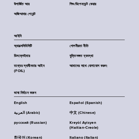
উপার্জিত আয়
শিশু/ডিপেনডেন্ট কেয়ার
অজিম্মাদার পেরেন্ট
আইনি
অ্যাক্সেসিবিলিটি
গোপনীয়তা নীতি
ডিসক্লেইমার
যুক্তিসঙ্গত ব্যবস্থা
তথ্যের স্বাধীনতার আইন
আমাদের সাথে যোগাযোগ করুন:
(FOIL)
ভাষা নির্বাচন করুন
English
Español (Spanish)
العربية (Arabic)
中文 (Chinese)
русский (Russian)
Kreyòl Ayisyen
(Haitian-Creole)
한국어 (Korean)
Italiano (Italian)