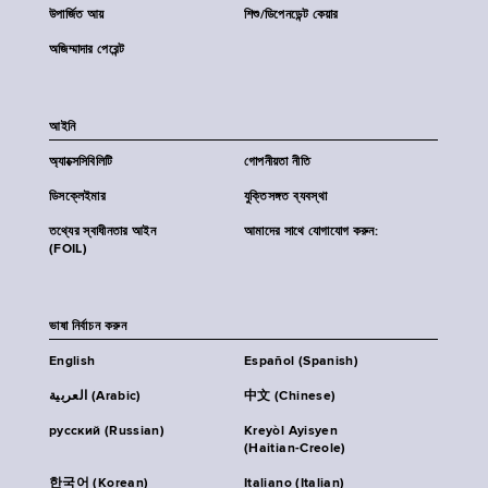
উপার্জিত আয়
শিশু/ডিপেনডেন্ট কেয়ার
অজিম্মাদার পেরেন্ট
আইনি
অ্যাক্সেসিবিলিটি
গোপনীয়তা নীতি
ডিসক্লেইমার
যুক্তিসঙ্গত ব্যবস্থা
তথ্যের স্বাধীনতার আইন
আমাদের সাথে যোগাযোগ করুন:
(FOIL)
ভাষা নির্বাচন করুন
English
Español (Spanish)
العربية (Arabic)
中文 (Chinese)
русский (Russian)
Kreyòl Ayisyen
(Haitian-Creole)
한국어 (Korean)
Italiano (Italian)