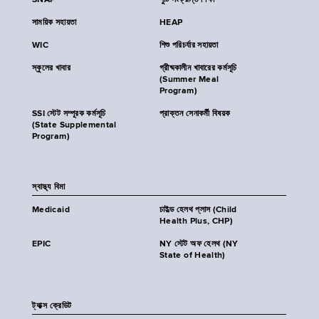
SNAP
পুষ্টি সংক্রান্ত শিক্ষা
সাময়িক সহায়তা
HEAP
WIC
শিশু পরিচর্যার সহায়তা
স্কুলের খাবার
গ্রীষ্মকালীন খাবারের কর্মসূচি
(Summer Meal
Program)
SSI স্টেট সম্পূরক কর্মসূচি
প্রাক্তন সেনাকর্মী বিষয়ক
(State Supplemental
Program)
স্বাস্থ্য বিমা
Medicaid
চাইল্ড হেলথ প্লাস (Child
Health Plus, CHP)
EPIC
NY স্টেট অফ হেলথ (NY
State of Health)
ট্যাক্স ক্রেডিট