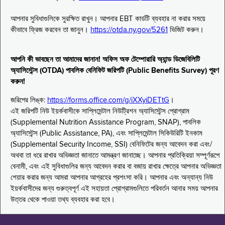
আপনার সুবিধাগুলিকে সুরক্ষিত রাখুন। আপনার EBT কার্ডটি ব্যবহার না করার সময়ে
কীভাবে ফ্রিজ করবেন তা জানুন।
https://otda.ny.gov/5261
ভিজিট করুন।
আপনি কী ভাবছেন তা আমাদের জানান! অফিস অফ টেম্পোরারি অ্যান্ড ডিজেবিলিটি
অ্যাসিস্টেন্স (OTDA) পাবলিক বেনিফিট জরিপটি (Public Benefits Survey) পূরণ
করুন!
জরিপের লিঙ্ক:
https://forms.office.com/g/iXXyiDETtG
।
এই জরিপটি নিউ ইয়র্কবাসীকে সাপ্লিমেন্টাল নিউট্রিশন অ্যাসিস্টেন্স প্রোগ্রাম
(Supplemental Nutrition Assistance Program, SNAP), পাবলিক
অ্যাসিস্টেন্স (Public Assistance, PA), এবং সাপ্লিমেন্টাল সিকিউরিটি ইনকাম
(Supplemental Security Income, SSI) বেনিফিটের জন্য আবেদন করা এবং/
অথবা তা ধরে রাখার অভিজ্ঞতা জানাতে আমন্ত্রণ জানাচ্ছে। আপনার প্রতিক্রিয়া সম্পূর্ণরূপে
বেনামী, এবং এই সুবিধাগুলির জন্য আবেদন করার বা বজায় রাখার ক্ষেত্রে আপনার অভিজ্ঞতা
শেয়ার করার জন্য আমরা আপনার আগ্রহের প্রশংসা করি। আপনার এবং অন্যান্য নিউ
ইয়র্কবাসীদের জন্য গুরুত্বপূর্ণ এই সহায়তা প্রোগ্রামগুলিতে পরিবর্তন আনার সময় আপনার
উত্তর থেকে পাওয়া তথ্য ব্যবহার করা হবে।