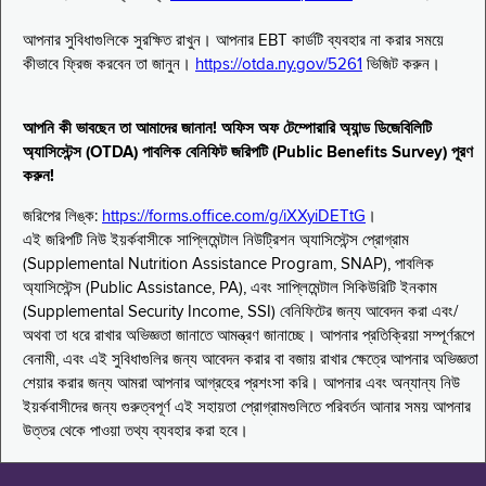
আপনার সুবিধাগুলিকে সুরক্ষিত রাখুন। আপনার EBT কার্ডটি ব্যবহার না করার সময়ে
কীভাবে ফ্রিজ করবেন তা জানুন।
https://otda.ny.gov/5261
ভিজিট করুন।
আপনি কী ভাবছেন তা আমাদের জানান! অফিস অফ টেম্পোরারি অ্যান্ড ডিজেবিলিটি
অ্যাসিস্টেন্স (OTDA) পাবলিক বেনিফিট জরিপটি (Public Benefits Survey) পূরণ
করুন!
জরিপের লিঙ্ক:
https://forms.office.com/g/iXXyiDETtG
।
এই জরিপটি নিউ ইয়র্কবাসীকে সাপ্লিমেন্টাল নিউট্রিশন অ্যাসিস্টেন্স প্রোগ্রাম
(Supplemental Nutrition Assistance Program, SNAP), পাবলিক
অ্যাসিস্টেন্স (Public Assistance, PA), এবং সাপ্লিমেন্টাল সিকিউরিটি ইনকাম
(Supplemental Security Income, SSI) বেনিফিটের জন্য আবেদন করা এবং/
অথবা তা ধরে রাখার অভিজ্ঞতা জানাতে আমন্ত্রণ জানাচ্ছে। আপনার প্রতিক্রিয়া সম্পূর্ণরূপে
বেনামী, এবং এই সুবিধাগুলির জন্য আবেদন করার বা বজায় রাখার ক্ষেত্রে আপনার অভিজ্ঞতা
শেয়ার করার জন্য আমরা আপনার আগ্রহের প্রশংসা করি। আপনার এবং অন্যান্য নিউ
ইয়র্কবাসীদের জন্য গুরুত্বপূর্ণ এই সহায়তা প্রোগ্রামগুলিতে পরিবর্তন আনার সময় আপনার
উত্তর থেকে পাওয়া তথ্য ব্যবহার করা হবে।