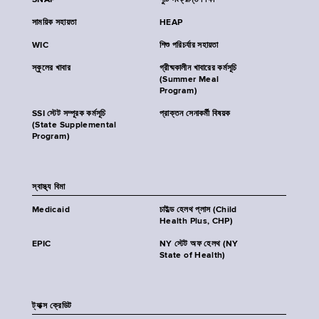
SNAP
পুষ্টি সংক্রান্ত শিক্ষা
সাময়িক সহায়তা
HEAP
WIC
শিশু পরিচর্যার সহায়তা
স্কুলের খাবার
গ্রীষ্মকালীন খাবারের কর্মসূচি
(Summer Meal
Program)
SSI স্টেট সম্পূরক কর্মসূচি
প্রাক্তন সেনাকর্মী বিষয়ক
(State Supplemental
Program)
স্বাস্থ্য বিমা
Medicaid
চাইল্ড হেলথ প্লাস (Child
Health Plus, CHP)
EPIC
NY স্টেট অফ হেলথ (NY
State of Health)
ট্যাক্স ক্রেডিট