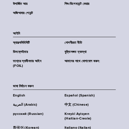
উপার্জিত আয়
শিশু/ডিপেনডেন্ট কেয়ার
অজিম্মাদার পেরেন্ট
আইনি
অ্যাক্সেসিবিলিটি
গোপনীয়তা নীতি
ডিসক্লেইমার
যুক্তিসঙ্গত ব্যবস্থা
তথ্যের স্বাধীনতার আইন
আমাদের সাথে যোগাযোগ করুন:
(FOIL)
ভাষা নির্বাচন করুন
English
Español (Spanish)
العربية (Arabic)
中文 (Chinese)
русский (Russian)
Kreyòl Ayisyen
(Haitian-Creole)
한국어 (Korean)
Italiano (Italian)