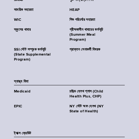
SNAP
পুষ্টি সংক্রান্ত শিক্ষা
সাময়িক সহায়তা
HEAP
WIC
শিশু পরিচর্যার সহায়তা
স্কুলের খাবার
গ্রীষ্মকালীন খাবারের কর্মসূচি
(Summer Meal
Program)
SSI স্টেট সম্পূরক কর্মসূচি
প্রাক্তন সেনাকর্মী বিষয়ক
(State Supplemental
Program)
স্বাস্থ্য বিমা
Medicaid
চাইল্ড হেলথ প্লাস (Child
Health Plus, CHP)
EPIC
NY স্টেট অফ হেলথ (NY
State of Health)
ট্যাক্স ক্রেডিট