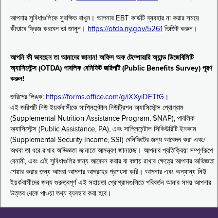
আপনার সুবিধাগুলিকে সুরক্ষিত রাখুন। আপনার EBT কার্ডটি ব্যবহার না করার সময়ে
কীভাবে ফ্রিজ করবেন তা জানুন।
https://otda.ny.gov/5261
ভিজিট করুন।
আপনি কী ভাবছেন তা আমাদের জানান! অফিস অফ টেম্পোরারি অ্যান্ড ডিজেবিলিটি
অ্যাসিস্টেন্স (OTDA) পাবলিক বেনিফিট জরিপটি (Public Benefits Survey) পূরণ
করুন!
জরিপের লিঙ্ক:
https://forms.office.com/g/iXXyiDETtG
।
এই জরিপটি নিউ ইয়র্কবাসীকে সাপ্লিমেন্টাল নিউট্রিশন অ্যাসিস্টেন্স প্রোগ্রাম
(Supplemental Nutrition Assistance Program, SNAP), পাবলিক
অ্যাসিস্টেন্স (Public Assistance, PA), এবং সাপ্লিমেন্টাল সিকিউরিটি ইনকাম
(Supplemental Security Income, SSI) বেনিফিটের জন্য আবেদন করা এবং/
অথবা তা ধরে রাখার অভিজ্ঞতা জানাতে আমন্ত্রণ জানাচ্ছে। আপনার প্রতিক্রিয়া সম্পূর্ণরূপে
বেনামী, এবং এই সুবিধাগুলির জন্য আবেদন করার বা বজায় রাখার ক্ষেত্রে আপনার অভিজ্ঞতা
শেয়ার করার জন্য আমরা আপনার আগ্রহের প্রশংসা করি। আপনার এবং অন্যান্য নিউ
ইয়র্কবাসীদের জন্য গুরুত্বপূর্ণ এই সহায়তা প্রোগ্রামগুলিতে পরিবর্তন আনার সময় আপনার
উত্তর থেকে পাওয়া তথ্য ব্যবহার করা হবে।