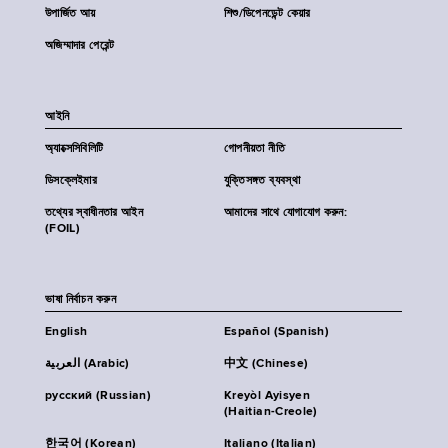
উপার্জিত আয়
শিশু/ডিপেনডেন্ট কেয়ার
অজিম্মাদার পেরেন্ট
আইনি
অ্যাক্সেসিবিলিটি
গোপনীয়তা নীতি
ডিসক্লেইমার
যুক্তিসঙ্গত ব্যবস্থা
তথ্যের স্বাধীনতার আইন
আমাদের সাথে যোগাযোগ করুন:
(FOIL)
ভাষা নির্বাচন করুন
English
Español (Spanish)
العربية (Arabic)
中文 (Chinese)
русский (Russian)
Kreyòl Ayisyen
(Haitian-Creole)
한국어 (Korean)
Italiano (Italian)