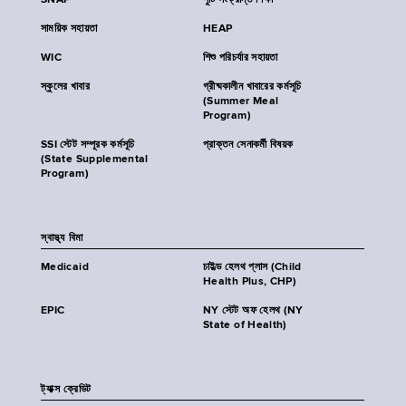
SNAP
পুষ্টি সংক্রান্ত শিক্ষা
সাময়িক সহায়তা
HEAP
WIC
শিশু পরিচর্যার সহায়তা
স্কুলের খাবার
গ্রীষ্মকালীন খাবারের কর্মসূচি
(Summer Meal
Program)
SSI স্টেট সম্পূরক কর্মসূচি
প্রাক্তন সেনাকর্মী বিষয়ক
(State Supplemental
Program)
স্বাস্থ্য বিমা
Medicaid
চাইল্ড হেলথ প্লাস (Child
Health Plus, CHP)
EPIC
NY স্টেট অফ হেলথ (NY
State of Health)
ট্যাক্স ক্রেডিট