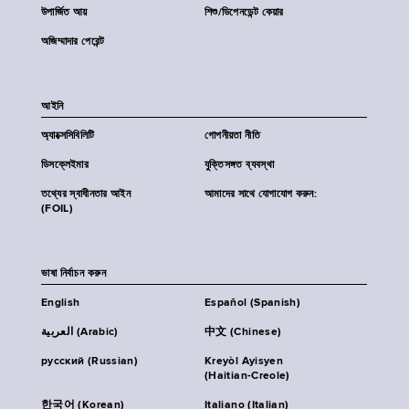
উপার্জিত আয়
শিশু/ডিপেনডেন্ট কেয়ার
অজিম্মাদার পেরেন্ট
আইনি
অ্যাক্সেসিবিলিটি
গোপনীয়তা নীতি
ডিসক্লেইমার
যুক্তিসঙ্গত ব্যবস্থা
তথ্যের স্বাধীনতার আইন
আমাদের সাথে যোগাযোগ করুন:
(FOIL)
ভাষা নির্বাচন করুন
English
Español (Spanish)
العربية (Arabic)
中文 (Chinese)
русский (Russian)
Kreyòl Ayisyen
(Haitian-Creole)
한국어 (Korean)
Italiano (Italian)