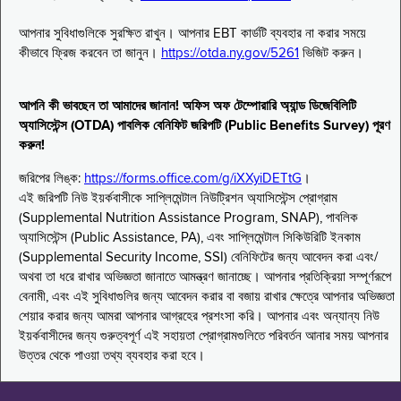
আপনার সুবিধাগুলিকে সুরক্ষিত রাখুন। আপনার EBT কার্ডটি ব্যবহার না করার সময়ে
কীভাবে ফ্রিজ করবেন তা জানুন।
https://otda.ny.gov/5261
ভিজিট করুন।
আপনি কী ভাবছেন তা আমাদের জানান! অফিস অফ টেম্পোরারি অ্যান্ড ডিজেবিলিটি
অ্যাসিস্টেন্স (OTDA) পাবলিক বেনিফিট জরিপটি (Public Benefits Survey) পূরণ
করুন!
জরিপের লিঙ্ক:
https://forms.office.com/g/iXXyiDETtG
।
এই জরিপটি নিউ ইয়র্কবাসীকে সাপ্লিমেন্টাল নিউট্রিশন অ্যাসিস্টেন্স প্রোগ্রাম
(Supplemental Nutrition Assistance Program, SNAP), পাবলিক
অ্যাসিস্টেন্স (Public Assistance, PA), এবং সাপ্লিমেন্টাল সিকিউরিটি ইনকাম
(Supplemental Security Income, SSI) বেনিফিটের জন্য আবেদন করা এবং/
অথবা তা ধরে রাখার অভিজ্ঞতা জানাতে আমন্ত্রণ জানাচ্ছে। আপনার প্রতিক্রিয়া সম্পূর্ণরূপে
বেনামী, এবং এই সুবিধাগুলির জন্য আবেদন করার বা বজায় রাখার ক্ষেত্রে আপনার অভিজ্ঞতা
শেয়ার করার জন্য আমরা আপনার আগ্রহের প্রশংসা করি। আপনার এবং অন্যান্য নিউ
ইয়র্কবাসীদের জন্য গুরুত্বপূর্ণ এই সহায়তা প্রোগ্রামগুলিতে পরিবর্তন আনার সময় আপনার
উত্তর থেকে পাওয়া তথ্য ব্যবহার করা হবে।