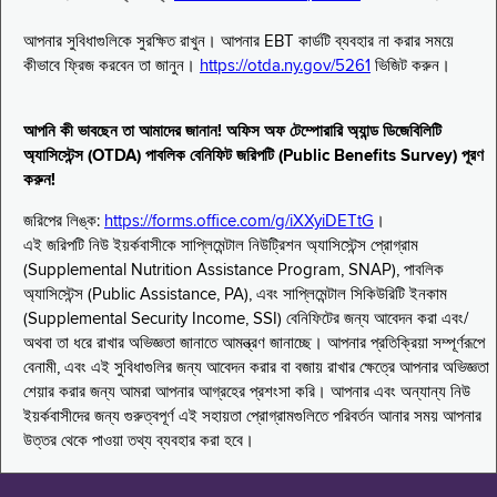
আপনার সুবিধাগুলিকে সুরক্ষিত রাখুন। আপনার EBT কার্ডটি ব্যবহার না করার সময়ে
কীভাবে ফ্রিজ করবেন তা জানুন।
https://otda.ny.gov/5261
ভিজিট করুন।
আপনি কী ভাবছেন তা আমাদের জানান! অফিস অফ টেম্পোরারি অ্যান্ড ডিজেবিলিটি
অ্যাসিস্টেন্স (OTDA) পাবলিক বেনিফিট জরিপটি (Public Benefits Survey) পূরণ
করুন!
জরিপের লিঙ্ক:
https://forms.office.com/g/iXXyiDETtG
।
এই জরিপটি নিউ ইয়র্কবাসীকে সাপ্লিমেন্টাল নিউট্রিশন অ্যাসিস্টেন্স প্রোগ্রাম
(Supplemental Nutrition Assistance Program, SNAP), পাবলিক
অ্যাসিস্টেন্স (Public Assistance, PA), এবং সাপ্লিমেন্টাল সিকিউরিটি ইনকাম
(Supplemental Security Income, SSI) বেনিফিটের জন্য আবেদন করা এবং/
অথবা তা ধরে রাখার অভিজ্ঞতা জানাতে আমন্ত্রণ জানাচ্ছে। আপনার প্রতিক্রিয়া সম্পূর্ণরূপে
বেনামী, এবং এই সুবিধাগুলির জন্য আবেদন করার বা বজায় রাখার ক্ষেত্রে আপনার অভিজ্ঞতা
শেয়ার করার জন্য আমরা আপনার আগ্রহের প্রশংসা করি। আপনার এবং অন্যান্য নিউ
ইয়র্কবাসীদের জন্য গুরুত্বপূর্ণ এই সহায়তা প্রোগ্রামগুলিতে পরিবর্তন আনার সময় আপনার
উত্তর থেকে পাওয়া তথ্য ব্যবহার করা হবে।