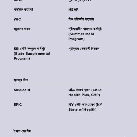
SNAP
পুষ্টি সংক্রান্ত শিক্ষা
সাময়িক সহায়তা
HEAP
WIC
শিশু পরিচর্যার সহায়তা
স্কুলের খাবার
গ্রীষ্মকালীন খাবারের কর্মসূচি
(Summer Meal
Program)
SSI স্টেট সম্পূরক কর্মসূচি
প্রাক্তন সেনাকর্মী বিষয়ক
(State Supplemental
Program)
স্বাস্থ্য বিমা
Medicaid
চাইল্ড হেলথ প্লাস (Child
Health Plus, CHP)
EPIC
NY স্টেট অফ হেলথ (NY
State of Health)
ট্যাক্স ক্রেডিট