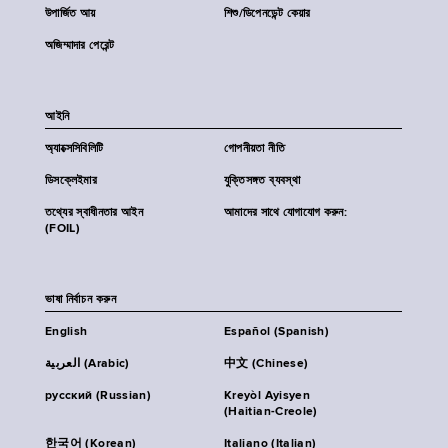
উপার্জিত আয়
শিশু/ডিপেনডেন্ট কেয়ার
অজিম্মাদার পেরেন্ট
আইনি
অ্যাক্সেসিবিলিটি
গোপনীয়তা নীতি
ডিসক্লেইমার
যুক্তিসঙ্গত ব্যবস্থা
তথ্যের স্বাধীনতার আইন
আমাদের সাথে যোগাযোগ করুন:
(FOIL)
ভাষা নির্বাচন করুন
English
Español (Spanish)
العربية (Arabic)
中文 (Chinese)
русский (Russian)
Kreyòl Ayisyen
(Haitian-Creole)
한국어 (Korean)
Italiano (Italian)