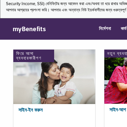
Security Income, SSI) বেনিফিটের জন্য আবেদন করা এবং/অথবা তা ধরে রাখার অভিজ্ঞতা জা
আপনার আগ্রহের প্রশংসা করি। আপনার এবং অন্যান্য নিউ ইয়র্কবাসীদের জন্য গুরুত্বপূর
myBenefits
নির্দেশনা
কার্
ফিরে আসা
নতুন ব্যবহ
ব্যবহারকারীগণ
সাইন-আপ 
সাইন-ইন করুন