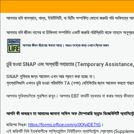
আপনার যদি বাসস্থান, খাদ্য, ইউটিলিটি, বা হিটিং সম্পর্কিত কোনো জরুরি পরি 
আপনার যদি জীবন নাশের বা চিকিৎসা সম্পর্কিত একটি জরুরি পরিস্থিতি থাকে তাহলে অনু
আপনার জীবন বাঁচানোর ক্ষমতা আছে। আরও তথ্যের জন্য এখানে ক্লিক করুন
চুরি হওয়া SNAP এবং অস্থায়ী সহায়তার (Temporary Assistance, TA) সুবিধ
SNAP সুবিধার জন্য আবেদন এখন আর গ্রহণ করা হচ্ছে না।
গৃহস্থালিগুলি এখনও চুরি হওয়া পরিবর্তিত TA (নগদ) বেনিফিটের জ্নয আবেদন করতে পা
আপনার সুবিধাগুলিকে সুরক্ষিত রাখুন। আপনার EBT কার্ডটি ব্যবহার না করার সময়ে কীভা
আপনি কী ভাবছেন তা আমাদের জানান! অফিস অফ টেম্পোরারি অ্যান্ড ডিজেবিলিটি অ্যাসি
জরিপের লিঙ্ক:
https://forms.office.com/g/iXXyiDETtG
।
এই জরিপটি নিউ ইয়র্কবাসীকে সাপ্লিমেন্টাল নিউট্রিশন অ্যাসিস্টেন্স প্রোগ্রাম (S