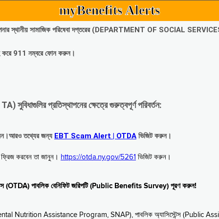
myBenefits Alerts
অবিলম্বে আপনার স্থানীয় সামাজিক পরিষেবা দপ্তরের (DEPARTMENT OF SOCIAL SERVIC
গ্রহ করে 911 নম্বরে ফোন করুন।
াগুলির প্রতিস্থাপনের ক্ষেত্রে গুরুত্বপূর্ণ পরিবর্তন:
রবেন।আরও তথ্যের জন্য
EBT Scam Alert | OTDA
ভিজিট করুন।
বে ফ্রিজ করবেন তা জানুন।
https://otda.ny.gov/5261
ভিজিট করুন।
স্টেন্স (OTDA) পাবলিক বেনিফিট জরিপটি (Public Benefits Survey) পূরণ করুন!
upplemental Nutrition Assistance Program, SNAP), পাবলিক অ্যাসিস্টেন্স (Public As