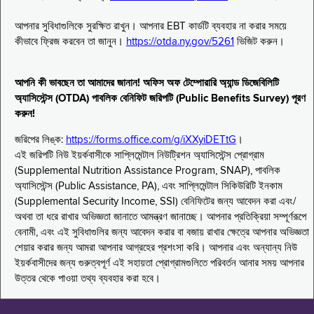
আপনার সুবিধাগুলিকে সুরক্ষিত রাখুন। আপনার EBT কার্ডটি ব্যবহার না করার সময়ে
কীভাবে ফ্রিজ করবেন তা জানুন।
https://otda.ny.gov/5261
ভিজিট করুন।
আপনি কী ভাবছেন তা আমাদের জানান! অফিস অফ টেম্পোরারি অ্যান্ড ডিজেবিলিটি
অ্যাসিস্টেন্স (OTDA) পাবলিক বেনিফিট জরিপটি (Public Benefits Survey) পূরণ
করুন!
জরিপের লিঙ্ক:
https://forms.office.com/g/iXXyiDETtG
।
এই জরিপটি নিউ ইয়র্কবাসীকে সাপ্লিমেন্টাল নিউট্রিশন অ্যাসিস্টেন্স প্রোগ্রাম
(Supplemental Nutrition Assistance Program, SNAP), পাবলিক
অ্যাসিস্টেন্স (Public Assistance, PA), এবং সাপ্লিমেন্টাল সিকিউরিটি ইনকাম
(Supplemental Security Income, SSI) বেনিফিটের জন্য আবেদন করা এবং/
অথবা তা ধরে রাখার অভিজ্ঞতা জানাতে আমন্ত্রণ জানাচ্ছে। আপনার প্রতিক্রিয়া সম্পূর্ণরূপে
বেনামী, এবং এই সুবিধাগুলির জন্য আবেদন করার বা বজায় রাখার ক্ষেত্রে আপনার অভিজ্ঞতা
শেয়ার করার জন্য আমরা আপনার আগ্রহের প্রশংসা করি। আপনার এবং অন্যান্য নিউ
ইয়র্কবাসীদের জন্য গুরুত্বপূর্ণ এই সহায়তা প্রোগ্রামগুলিতে পরিবর্তন আনার সময় আপনার
উত্তর থেকে পাওয়া তথ্য ব্যবহার করা হবে।