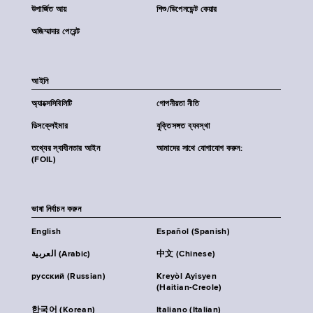
উপার্জিত আয়
শিশু/ডিপেনডেন্ট কেয়ার
অজিম্মাদার পেরেন্ট
আইনি
অ্যাক্সেসিবিলিটি
গোপনীয়তা নীতি
ডিসক্লেইমার
যুক্তিসঙ্গত ব্যবস্থা
তথ্যের স্বাধীনতার আইন
আমাদের সাথে যোগাযোগ করুন:
(FOIL)
ভাষা নির্বাচন করুন
English
Español (Spanish)
العربية (Arabic)
中文 (Chinese)
русский (Russian)
Kreyòl Ayisyen
(Haitian-Creole)
한국어 (Korean)
Italiano (Italian)