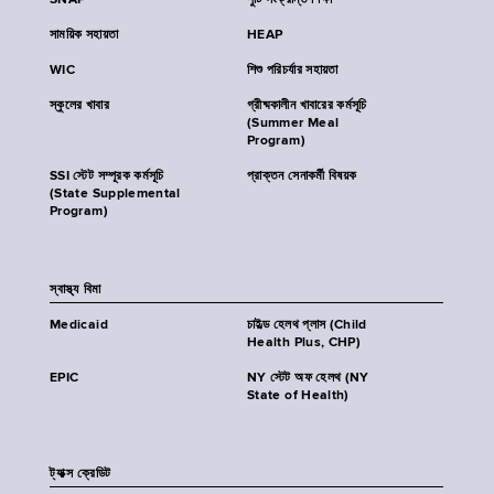
SNAP
পুষ্টি সংক্রান্ত শিক্ষা
সাময়িক সহায়তা
HEAP
WIC
শিশু পরিচর্যার সহায়তা
স্কুলের খাবার
গ্রীষ্মকালীন খাবারের কর্মসূচি
(Summer Meal
Program)
SSI স্টেট সম্পূরক কর্মসূচি
প্রাক্তন সেনাকর্মী বিষয়ক
(State Supplemental
Program)
স্বাস্থ্য বিমা
Medicaid
চাইল্ড হেলথ প্লাস (Child
Health Plus, CHP)
EPIC
NY স্টেট অফ হেলথ (NY
State of Health)
ট্যাক্স ক্রেডিট