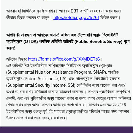
আপনার সুবিধাগুলিকে সুরক্ষিত রাখুন। আপনার EBT কার্ডটি ব্যবহার না করার সময়ে
কীভাবে ফ্রিজ করবেন তা জানুন।
https://otda.ny.gov/5261
ভিজিট করুন।
আপনি কী ভাবছেন তা আমাদের জানান! অফিস অফ টেম্পোরারি অ্যান্ড ডিজেবিলিটি
অ্যাসিস্টেন্স (OTDA) পাবলিক বেনিফিট জরিপটি (Public Benefits Survey) পূরণ
করুন!
জরিপের লিঙ্ক:
https://forms.office.com/g/iXXyiDETtG
।
এই জরিপটি নিউ ইয়র্কবাসীকে সাপ্লিমেন্টাল নিউট্রিশন অ্যাসিস্টেন্স প্রোগ্রাম
(Supplemental Nutrition Assistance Program, SNAP), পাবলিক
অ্যাসিস্টেন্স (Public Assistance, PA), এবং সাপ্লিমেন্টাল সিকিউরিটি ইনকাম
(Supplemental Security Income, SSI) বেনিফিটের জন্য আবেদন করা এবং/
অথবা তা ধরে রাখার অভিজ্ঞতা জানাতে আমন্ত্রণ জানাচ্ছে। আপনার প্রতিক্রিয়া সম্পূর্ণরূপে
বেনামী, এবং এই সুবিধাগুলির জন্য আবেদন করার বা বজায় রাখার ক্ষেত্রে আপনার অভিজ্ঞতা
শেয়ার করার জন্য আমরা আপনার আগ্রহের প্রশংসা করি। আপনার এবং অন্যান্য নিউ
ইয়র্কবাসীদের জন্য গুরুত্বপূর্ণ এই সহায়তা প্রোগ্রামগুলিতে পরিবর্তন আনার সময় আপনার
উত্তর থেকে পাওয়া তথ্য ব্যবহার করা হবে।