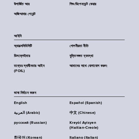
উপার্জিত আয়
শিশু/ডিপেনডেন্ট কেয়ার
অজিম্মাদার পেরেন্ট
আইনি
অ্যাক্সেসিবিলিটি
গোপনীয়তা নীতি
ডিসক্লেইমার
যুক্তিসঙ্গত ব্যবস্থা
তথ্যের স্বাধীনতার আইন
আমাদের সাথে যোগাযোগ করুন:
(FOIL)
ভাষা নির্বাচন করুন
English
Español (Spanish)
العربية (Arabic)
中文 (Chinese)
русский (Russian)
Kreyòl Ayisyen
(Haitian-Creole)
한국어 (Korean)
Italiano (Italian)