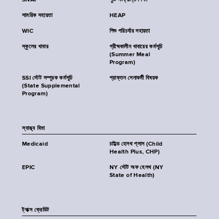
SNAP
পুষ্টি সংক্রান্ত শিক্ষা
সাময়িক সহায়তা
HEAP
WIC
শিশু পরিচর্যার সহায়তা
স্কুলের খাবার
গ্রীষ্মকালীন খাবারের কর্মসূচি
(Summer Meal
Program)
SSI স্টেট সম্পূরক কর্মসূচি
প্রাক্তন সেনাকর্মী বিষয়ক
(State Supplemental
Program)
স্বাস্থ্য বিমা
Medicaid
চাইল্ড হেলথ প্লাস (Child
Health Plus, CHP)
EPIC
NY স্টেট অফ হেলথ (NY
State of Health)
ট্যাক্স ক্রেডিট