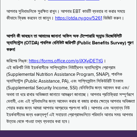
আপনার সুবিধাগুলিকে সুরক্ষিত রাখুন। আপনার EBT কার্ডটি ব্যবহার না করার সময়ে
কীভাবে ফ্রিজ করবেন তা জানুন।
https://otda.ny.gov/5261
ভিজিট করুন।
আপনি কী ভাবছেন তা আমাদের জানান! অফিস অফ টেম্পোরারি অ্যান্ড ডিজেবিলিটি
অ্যাসিস্টেন্স (OTDA) পাবলিক বেনিফিট জরিপটি (Public Benefits Survey) পূরণ
করুন!
জরিপের লিঙ্ক:
https://forms.office.com/g/iXXyiDETtG
।
এই জরিপটি নিউ ইয়র্কবাসীকে সাপ্লিমেন্টাল নিউট্রিশন অ্যাসিস্টেন্স প্রোগ্রাম
(Supplemental Nutrition Assistance Program, SNAP), পাবলিক
অ্যাসিস্টেন্স (Public Assistance, PA), এবং সাপ্লিমেন্টাল সিকিউরিটি ইনকাম
(Supplemental Security Income, SSI) বেনিফিটের জন্য আবেদন করা এবং/
অথবা তা ধরে রাখার অভিজ্ঞতা জানাতে আমন্ত্রণ জানাচ্ছে। আপনার প্রতিক্রিয়া সম্পূর্ণরূপে
বেনামী, এবং এই সুবিধাগুলির জন্য আবেদন করার বা বজায় রাখার ক্ষেত্রে আপনার অভিজ্ঞতা
শেয়ার করার জন্য আমরা আপনার আগ্রহের প্রশংসা করি। আপনার এবং অন্যান্য নিউ
ইয়র্কবাসীদের জন্য গুরুত্বপূর্ণ এই সহায়তা প্রোগ্রামগুলিতে পরিবর্তন আনার সময় আপনার
উত্তর থেকে পাওয়া তথ্য ব্যবহার করা হবে।