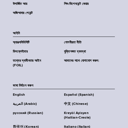
উপার্জিত আয়
শিশু/ডিপেনডেন্ট কেয়ার
অজিম্মাদার পেরেন্ট
আইনি
অ্যাক্সেসিবিলিটি
গোপনীয়তা নীতি
ডিসক্লেইমার
যুক্তিসঙ্গত ব্যবস্থা
তথ্যের স্বাধীনতার আইন
আমাদের সাথে যোগাযোগ করুন:
(FOIL)
ভাষা নির্বাচন করুন
English
Español (Spanish)
العربية (Arabic)
中文 (Chinese)
русский (Russian)
Kreyòl Ayisyen
(Haitian-Creole)
한국어 (Korean)
Italiano (Italian)