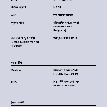
SNAP
পুষ্টি সংক্রান্ত শিক্ষা
সাময়িক সহায়তা
HEAP
WIC
শিশু পরিচর্যার সহায়তা
স্কুলের খাবার
গ্রীষ্মকালীন খাবারের কর্মসূচি
(Summer Meal
Program)
SSI স্টেট সম্পূরক কর্মসূচি
প্রাক্তন সেনাকর্মী বিষয়ক
(State Supplemental
Program)
স্বাস্থ্য বিমা
Medicaid
চাইল্ড হেলথ প্লাস (Child
Health Plus, CHP)
EPIC
NY স্টেট অফ হেলথ (NY
State of Health)
ট্যাক্স ক্রেডিট