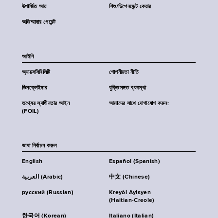
উপার্জিত আয়
শিশু/ডিপেনডেন্ট কেয়ার
অজিম্মাদার পেরেন্ট
আইনি
অ্যাক্সেসিবিলিটি
গোপনীয়তা নীতি
ডিসক্লেইমার
যুক্তিসঙ্গত ব্যবস্থা
তথ্যের স্বাধীনতার আইন
আমাদের সাথে যোগাযোগ করুন:
(FOIL)
ভাষা নির্বাচন করুন
English
Español (Spanish)
العربية (Arabic)
中文 (Chinese)
русский (Russian)
Kreyòl Ayisyen
(Haitian-Creole)
한국어 (Korean)
Italiano (Italian)