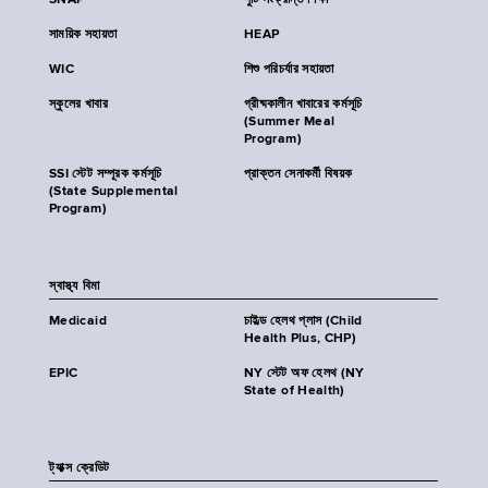
SNAP
পুষ্টি সংক্রান্ত শিক্ষা
সাময়িক সহায়তা
HEAP
WIC
শিশু পরিচর্যার সহায়তা
স্কুলের খাবার
গ্রীষ্মকালীন খাবারের কর্মসূচি
(Summer Meal
Program)
SSI স্টেট সম্পূরক কর্মসূচি
প্রাক্তন সেনাকর্মী বিষয়ক
(State Supplemental
Program)
স্বাস্থ্য বিমা
Medicaid
চাইল্ড হেলথ প্লাস (Child
Health Plus, CHP)
EPIC
NY স্টেট অফ হেলথ (NY
State of Health)
ট্যাক্স ক্রেডিট