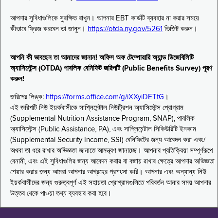
আপনার সুবিধাগুলিকে সুরক্ষিত রাখুন। আপনার EBT কার্ডটি ব্যবহার না করার সময়ে
কীভাবে ফ্রিজ করবেন তা জানুন।
https://otda.ny.gov/5261
ভিজিট করুন।
আপনি কী ভাবছেন তা আমাদের জানান! অফিস অফ টেম্পোরারি অ্যান্ড ডিজেবিলিটি
অ্যাসিস্টেন্স (OTDA) পাবলিক বেনিফিট জরিপটি (Public Benefits Survey) পূরণ
করুন!
জরিপের লিঙ্ক:
https://forms.office.com/g/iXXyiDETtG
।
এই জরিপটি নিউ ইয়র্কবাসীকে সাপ্লিমেন্টাল নিউট্রিশন অ্যাসিস্টেন্স প্রোগ্রাম
(Supplemental Nutrition Assistance Program, SNAP), পাবলিক
অ্যাসিস্টেন্স (Public Assistance, PA), এবং সাপ্লিমেন্টাল সিকিউরিটি ইনকাম
(Supplemental Security Income, SSI) বেনিফিটের জন্য আবেদন করা এবং/
অথবা তা ধরে রাখার অভিজ্ঞতা জানাতে আমন্ত্রণ জানাচ্ছে। আপনার প্রতিক্রিয়া সম্পূর্ণরূপে
বেনামী, এবং এই সুবিধাগুলির জন্য আবেদন করার বা বজায় রাখার ক্ষেত্রে আপনার অভিজ্ঞতা
শেয়ার করার জন্য আমরা আপনার আগ্রহের প্রশংসা করি। আপনার এবং অন্যান্য নিউ
ইয়র্কবাসীদের জন্য গুরুত্বপূর্ণ এই সহায়তা প্রোগ্রামগুলিতে পরিবর্তন আনার সময় আপনার
উত্তর থেকে পাওয়া তথ্য ব্যবহার করা হবে।