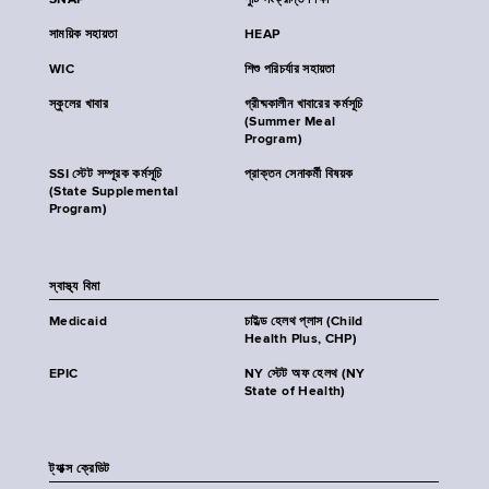
SNAP
পুষ্টি সংক্রান্ত শিক্ষা
সাময়িক সহায়তা
HEAP
WIC
শিশু পরিচর্যার সহায়তা
স্কুলের খাবার
গ্রীষ্মকালীন খাবারের কর্মসূচি
(Summer Meal
Program)
SSI স্টেট সম্পূরক কর্মসূচি
প্রাক্তন সেনাকর্মী বিষয়ক
(State Supplemental
Program)
স্বাস্থ্য বিমা
Medicaid
চাইল্ড হেলথ প্লাস (Child
Health Plus, CHP)
EPIC
NY স্টেট অফ হেলথ (NY
State of Health)
ট্যাক্স ক্রেডিট