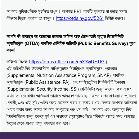
আপনার সুবিধাগুলিকে সুরক্ষিত রাখুন। আপনার EBT কার্ডটি ব্যবহার না করার সময়ে
কীভাবে ফ্রিজ করবেন তা জানুন।
https://otda.ny.gov/5261
ভিজিট করুন।
আপনি কী ভাবছেন তা আমাদের জানান! অফিস অফ টেম্পোরারি অ্যান্ড ডিজেবিলিটি
অ্যাসিস্টেন্স (OTDA) পাবলিক বেনিফিট জরিপটি (Public Benefits Survey) পূরণ
করুন!
জরিপের লিঙ্ক:
https://forms.office.com/g/iXXyiDETtG
।
এই জরিপটি নিউ ইয়র্কবাসীকে সাপ্লিমেন্টাল নিউট্রিশন অ্যাসিস্টেন্স প্রোগ্রাম
(Supplemental Nutrition Assistance Program, SNAP), পাবলিক
অ্যাসিস্টেন্স (Public Assistance, PA), এবং সাপ্লিমেন্টাল সিকিউরিটি ইনকাম
(Supplemental Security Income, SSI) বেনিফিটের জন্য আবেদন করা এবং/
অথবা তা ধরে রাখার অভিজ্ঞতা জানাতে আমন্ত্রণ জানাচ্ছে। আপনার প্রতিক্রিয়া সম্পূর্ণরূপে
বেনামী, এবং এই সুবিধাগুলির জন্য আবেদন করার বা বজায় রাখার ক্ষেত্রে আপনার অভিজ্ঞতা
শেয়ার করার জন্য আমরা আপনার আগ্রহের প্রশংসা করি। আপনার এবং অন্যান্য নিউ
ইয়র্কবাসীদের জন্য গুরুত্বপূর্ণ এই সহায়তা প্রোগ্রামগুলিতে পরিবর্তন আনার সময় আপনার
উত্তর থেকে পাওয়া তথ্য ব্যবহার করা হবে।