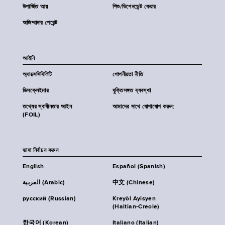
উপার্জিত আয়
শিশু/ডিপেনডেন্ট কেয়ার
অজিম্মাদার পেরেন্ট
আইনি
অ্যাক্সেসিবিলিটি
গোপনীয়তা নীতি
ডিসক্লেইমার
যুক্তিসঙ্গত ব্যবস্থা
তথ্যের স্বাধীনতার আইন
আমাদের সাথে যোগাযোগ করুন:
(FOIL)
ভাষা নির্বাচন করুন
English
Español (Spanish)
العربية (Arabic)
中文 (Chinese)
русский (Russian)
Kreyòl Ayisyen
(Haitian-Creole)
한국어 (Korean)
Italiano (Italian)