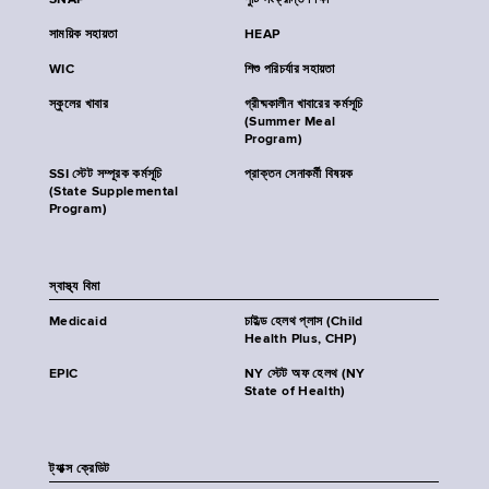
SNAP
পুষ্টি সংক্রান্ত শিক্ষা
সাময়িক সহায়তা
HEAP
WIC
শিশু পরিচর্যার সহায়তা
স্কুলের খাবার
গ্রীষ্মকালীন খাবারের কর্মসূচি
(Summer Meal
Program)
SSI স্টেট সম্পূরক কর্মসূচি
প্রাক্তন সেনাকর্মী বিষয়ক
(State Supplemental
Program)
স্বাস্থ্য বিমা
Medicaid
চাইল্ড হেলথ প্লাস (Child
Health Plus, CHP)
EPIC
NY স্টেট অফ হেলথ (NY
State of Health)
ট্যাক্স ক্রেডিট