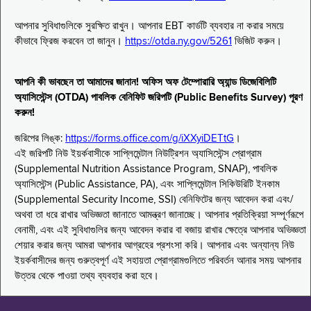
আপনার সুবিধাগুলিকে সুরক্ষিত রাখুন। আপনার EBT কার্ডটি ব্যবহার না করার সময়ে
কীভাবে ফ্রিজ করবেন তা জানুন।
https://otda.ny.gov/5261
ভিজিট করুন।
আপনি কী ভাবছেন তা আমাদের জানান! অফিস অফ টেম্পোরারি অ্যান্ড ডিজেবিলিটি
অ্যাসিস্টেন্স (OTDA) পাবলিক বেনিফিট জরিপটি (Public Benefits Survey) পূরণ
করুন!
জরিপের লিঙ্ক:
https://forms.office.com/g/iXXyiDETtG
।
এই জরিপটি নিউ ইয়র্কবাসীকে সাপ্লিমেন্টাল নিউট্রিশন অ্যাসিস্টেন্স প্রোগ্রাম
(Supplemental Nutrition Assistance Program, SNAP), পাবলিক
অ্যাসিস্টেন্স (Public Assistance, PA), এবং সাপ্লিমেন্টাল সিকিউরিটি ইনকাম
(Supplemental Security Income, SSI) বেনিফিটের জন্য আবেদন করা এবং/
অথবা তা ধরে রাখার অভিজ্ঞতা জানাতে আমন্ত্রণ জানাচ্ছে। আপনার প্রতিক্রিয়া সম্পূর্ণরূপে
বেনামী, এবং এই সুবিধাগুলির জন্য আবেদন করার বা বজায় রাখার ক্ষেত্রে আপনার অভিজ্ঞতা
শেয়ার করার জন্য আমরা আপনার আগ্রহের প্রশংসা করি। আপনার এবং অন্যান্য নিউ
ইয়র্কবাসীদের জন্য গুরুত্বপূর্ণ এই সহায়তা প্রোগ্রামগুলিতে পরিবর্তন আনার সময় আপনার
উত্তর থেকে পাওয়া তথ্য ব্যবহার করা হবে।