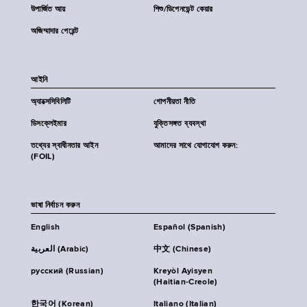
উপার্জিত আয়
শিশু/ডিপেনডেন্ট কেয়ার
অজিম্মাদার পেরেন্ট
আইনি
অ্যাক্সেসিবিলিটি
গোপনীয়তা নীতি
ডিসক্লেইমার
যুক্তিসঙ্গত ব্যবস্থা
তথ্যের স্বাধীনতার আইন
আমাদের সাথে যোগাযোগ করুন:
(FOIL)
ভাষা নির্বাচন করুন
English
Español (Spanish)
العربية (Arabic)
中文 (Chinese)
русский (Russian)
Kreyòl Ayisyen
(Haitian-Creole)
한국어 (Korean)
Italiano (Italian)