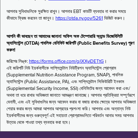
আপনার সুবিধাগুলিকে সুরক্ষিত রাখুন। আপনার EBT কার্ডটি ব্যবহার না করার সময়ে
কীভাবে ফ্রিজ করবেন তা জানুন।
https://otda.ny.gov/5261
ভিজিট করুন।
আপনি কী ভাবছেন তা আমাদের জানান! অফিস অফ টেম্পোরারি অ্যান্ড ডিজেবিলিটি
অ্যাসিস্টেন্স (OTDA) পাবলিক বেনিফিট জরিপটি (Public Benefits Survey) পূরণ
করুন!
জরিপের লিঙ্ক:
https://forms.office.com/g/iXXyiDETtG
।
এই জরিপটি নিউ ইয়র্কবাসীকে সাপ্লিমেন্টাল নিউট্রিশন অ্যাসিস্টেন্স প্রোগ্রাম
(Supplemental Nutrition Assistance Program, SNAP), পাবলিক
অ্যাসিস্টেন্স (Public Assistance, PA), এবং সাপ্লিমেন্টাল সিকিউরিটি ইনকাম
(Supplemental Security Income, SSI) বেনিফিটের জন্য আবেদন করা এবং/
অথবা তা ধরে রাখার অভিজ্ঞতা জানাতে আমন্ত্রণ জানাচ্ছে। আপনার প্রতিক্রিয়া সম্পূর্ণরূপে
বেনামী, এবং এই সুবিধাগুলির জন্য আবেদন করার বা বজায় রাখার ক্ষেত্রে আপনার অভিজ্ঞতা
শেয়ার করার জন্য আমরা আপনার আগ্রহের প্রশংসা করি। আপনার এবং অন্যান্য নিউ
ইয়র্কবাসীদের জন্য গুরুত্বপূর্ণ এই সহায়তা প্রোগ্রামগুলিতে পরিবর্তন আনার সময় আপনার
উত্তর থেকে পাওয়া তথ্য ব্যবহার করা হবে।