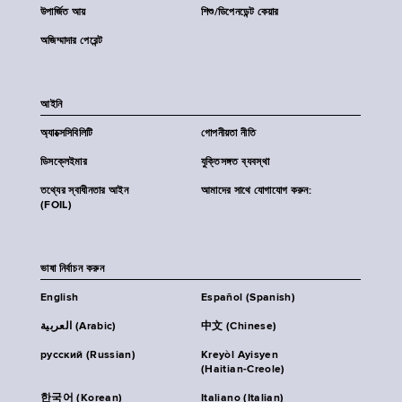
উপার্জিত আয়
শিশু/ডিপেনডেন্ট কেয়ার
অজিম্মাদার পেরেন্ট
আইনি
অ্যাক্সেসিবিলিটি
গোপনীয়তা নীতি
ডিসক্লেইমার
যুক্তিসঙ্গত ব্যবস্থা
তথ্যের স্বাধীনতার আইন
আমাদের সাথে যোগাযোগ করুন:
(FOIL)
ভাষা নির্বাচন করুন
English
Español (Spanish)
العربية (Arabic)
中文 (Chinese)
русский (Russian)
Kreyòl Ayisyen
(Haitian-Creole)
한국어 (Korean)
Italiano (Italian)