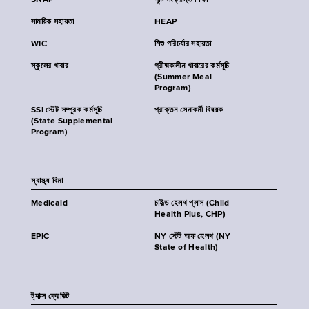
SNAP
পুষ্টি সংক্রান্ত শিক্ষা
সাময়িক সহায়তা
HEAP
WIC
শিশু পরিচর্যার সহায়তা
স্কুলের খাবার
গ্রীষ্মকালীন খাবারের কর্মসূচি
(Summer Meal
Program)
SSI স্টেট সম্পূরক কর্মসূচি
প্রাক্তন সেনাকর্মী বিষয়ক
(State Supplemental
Program)
স্বাস্থ্য বিমা
Medicaid
চাইল্ড হেলথ প্লাস (Child
Health Plus, CHP)
EPIC
NY স্টেট অফ হেলথ (NY
State of Health)
ট্যাক্স ক্রেডিট