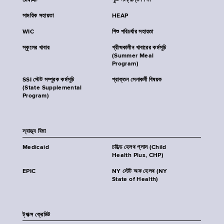
SNAP
পুষ্টি সংক্রান্ত শিক্ষা
সাময়িক সহায়তা
HEAP
WIC
শিশু পরিচর্যার সহায়তা
স্কুলের খাবার
গ্রীষ্মকালীন খাবারের কর্মসূচি
(Summer Meal
Program)
SSI স্টেট সম্পূরক কর্মসূচি
প্রাক্তন সেনাকর্মী বিষয়ক
(State Supplemental
Program)
স্বাস্থ্য বিমা
Medicaid
চাইল্ড হেলথ প্লাস (Child
Health Plus, CHP)
EPIC
NY স্টেট অফ হেলথ (NY
State of Health)
ট্যাক্স ক্রেডিট