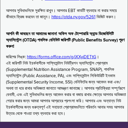
আপনার সুবিধাগুলিকে সুরক্ষিত রাখুন। আপনার EBT কার্ডটি ব্যবহার না করার সময়ে
কীভাবে ফ্রিজ করবেন তা জানুন।
https://otda.ny.gov/5261
ভিজিট করুন।
আপনি কী ভাবছেন তা আমাদের জানান! অফিস অফ টেম্পোরারি অ্যান্ড ডিজেবিলিটি
অ্যাসিস্টেন্স (OTDA) পাবলিক বেনিফিট জরিপটি (Public Benefits Survey) পূরণ
করুন!
জরিপের লিঙ্ক:
https://forms.office.com/g/iXXyiDETtG
।
এই জরিপটি নিউ ইয়র্কবাসীকে সাপ্লিমেন্টাল নিউট্রিশন অ্যাসিস্টেন্স প্রোগ্রাম
(Supplemental Nutrition Assistance Program, SNAP), পাবলিক
অ্যাসিস্টেন্স (Public Assistance, PA), এবং সাপ্লিমেন্টাল সিকিউরিটি ইনকাম
(Supplemental Security Income, SSI) বেনিফিটের জন্য আবেদন করা এবং/
অথবা তা ধরে রাখার অভিজ্ঞতা জানাতে আমন্ত্রণ জানাচ্ছে। আপনার প্রতিক্রিয়া সম্পূর্ণরূপে
বেনামী, এবং এই সুবিধাগুলির জন্য আবেদন করার বা বজায় রাখার ক্ষেত্রে আপনার অভিজ্ঞতা
শেয়ার করার জন্য আমরা আপনার আগ্রহের প্রশংসা করি। আপনার এবং অন্যান্য নিউ
ইয়র্কবাসীদের জন্য গুরুত্বপূর্ণ এই সহায়তা প্রোগ্রামগুলিতে পরিবর্তন আনার সময় আপনার
উত্তর থেকে পাওয়া তথ্য ব্যবহার করা হবে।