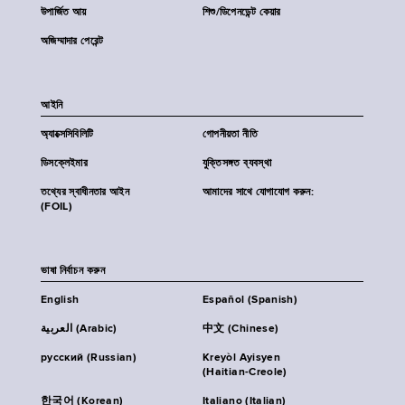
উপার্জিত আয়
শিশু/ডিপেনডেন্ট কেয়ার
অজিম্মাদার পেরেন্ট
আইনি
অ্যাক্সেসিবিলিটি
গোপনীয়তা নীতি
ডিসক্লেইমার
যুক্তিসঙ্গত ব্যবস্থা
তথ্যের স্বাধীনতার আইন
আমাদের সাথে যোগাযোগ করুন:
(FOIL)
ভাষা নির্বাচন করুন
English
Español (Spanish)
العربية (Arabic)
中文 (Chinese)
русский (Russian)
Kreyòl Ayisyen
(Haitian-Creole)
한국어 (Korean)
Italiano (Italian)