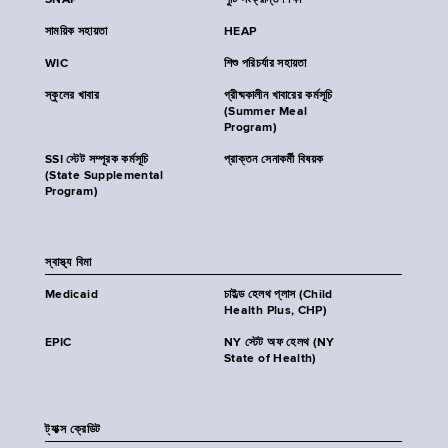
SNAP
পুষ্টি সংক্রান্ত শিক্ষা
সাময়িক সহায়তা
HEAP
WIC
শিশু পরিচর্যার সহায়তা
স্কুলের খাবার
গ্রীষ্মকালীন খাবারের কর্মসূচি
(Summer Meal
Program)
SSI স্টেট সম্পূরক কর্মসূচি
প্রাক্তন সেনাকর্মী বিষয়ক
(State Supplemental
Program)
স্বাস্থ্য বিমা
Medicaid
চাইল্ড হেলথ প্লাস (Child
Health Plus, CHP)
EPIC
NY স্টেট অফ হেলথ (NY
State of Health)
ট্যাক্স ক্রেডিট