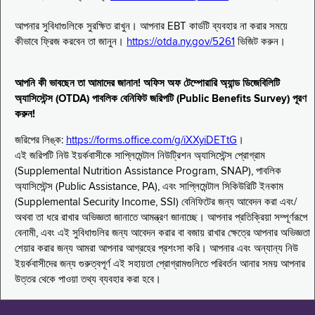
আপনার সুবিধাগুলিকে সুরক্ষিত রাখুন। আপনার EBT কার্ডটি ব্যবহার না করার সময়ে
কীভাবে ফ্রিজ করবেন তা জানুন।
https://otda.ny.gov/5261
ভিজিট করুন।
আপনি কী ভাবছেন তা আমাদের জানান! অফিস অফ টেম্পোরারি অ্যান্ড ডিজেবিলিটি
অ্যাসিস্টেন্স (OTDA) পাবলিক বেনিফিট জরিপটি (Public Benefits Survey) পূরণ
করুন!
জরিপের লিঙ্ক:
https://forms.office.com/g/iXXyiDETtG
।
এই জরিপটি নিউ ইয়র্কবাসীকে সাপ্লিমেন্টাল নিউট্রিশন অ্যাসিস্টেন্স প্রোগ্রাম
(Supplemental Nutrition Assistance Program, SNAP), পাবলিক
অ্যাসিস্টেন্স (Public Assistance, PA), এবং সাপ্লিমেন্টাল সিকিউরিটি ইনকাম
(Supplemental Security Income, SSI) বেনিফিটের জন্য আবেদন করা এবং/
অথবা তা ধরে রাখার অভিজ্ঞতা জানাতে আমন্ত্রণ জানাচ্ছে। আপনার প্রতিক্রিয়া সম্পূর্ণরূপে
বেনামী, এবং এই সুবিধাগুলির জন্য আবেদন করার বা বজায় রাখার ক্ষেত্রে আপনার অভিজ্ঞতা
শেয়ার করার জন্য আমরা আপনার আগ্রহের প্রশংসা করি। আপনার এবং অন্যান্য নিউ
ইয়র্কবাসীদের জন্য গুরুত্বপূর্ণ এই সহায়তা প্রোগ্রামগুলিতে পরিবর্তন আনার সময় আপনার
উত্তর থেকে পাওয়া তথ্য ব্যবহার করা হবে।