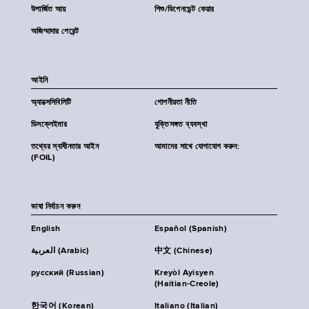
উপার্জিত আয়
শিশু/ডিপেনডেন্ট কেয়ার
অজিম্মাদার পেরেন্ট
আইনি
অ্যাক্সেসিবিলিটি
গোপনীয়তা নীতি
ডিসক্লেইমার
যুক্তিসঙ্গত ব্যবস্থা
তথ্যের স্বাধীনতার আইন
আমাদের সাথে যোগাযোগ করুন:
(FOIL)
ভাষা নির্বাচন করুন
English
Español (Spanish)
العربية (Arabic)
中文 (Chinese)
русский (Russian)
Kreyòl Ayisyen
(Haitian-Creole)
한국어 (Korean)
Italiano (Italian)