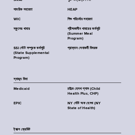
SNAP
পুষ্টি সংক্রান্ত শিক্ষা
সাময়িক সহায়তা
HEAP
WIC
শিশু পরিচর্যার সহায়তা
স্কুলের খাবার
গ্রীষ্মকালীন খাবারের কর্মসূচি
(Summer Meal
Program)
SSI স্টেট সম্পূরক কর্মসূচি
প্রাক্তন সেনাকর্মী বিষয়ক
(State Supplemental
Program)
স্বাস্থ্য বিমা
Medicaid
চাইল্ড হেলথ প্লাস (Child
Health Plus, CHP)
EPIC
NY স্টেট অফ হেলথ (NY
State of Health)
ট্যাক্স ক্রেডিট