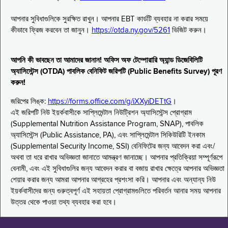
আপনার সুবিধাগুলিকে সুরক্ষিত রাখুন। আপনার EBT কার্ডটি ব্যবহার না করার সময়ে
কীভাবে ফ্রিজ করবেন তা জানুন।
https://otda.ny.gov/5261
ভিজিট করুন।
আপনি কী ভাবছেন তা আমাদের জানান! অফিস অফ টেম্পোরারি অ্যান্ড ডিজেবিলিটি
অ্যাসিস্টেন্স (OTDA) পাবলিক বেনিফিট জরিপটি (Public Benefits Survey) পূরণ
করুন!
জরিপের লিঙ্ক:
https://forms.office.com/g/iXXyiDETtG
।
এই জরিপটি নিউ ইয়র্কবাসীকে সাপ্লিমেন্টাল নিউট্রিশন অ্যাসিস্টেন্স প্রোগ্রাম
(Supplemental Nutrition Assistance Program, SNAP), পাবলিক
অ্যাসিস্টেন্স (Public Assistance, PA), এবং সাপ্লিমেন্টাল সিকিউরিটি ইনকাম
(Supplemental Security Income, SSI) বেনিফিটের জন্য আবেদন করা এবং/
অথবা তা ধরে রাখার অভিজ্ঞতা জানাতে আমন্ত্রণ জানাচ্ছে। আপনার প্রতিক্রিয়া সম্পূর্ণরূপে
বেনামী, এবং এই সুবিধাগুলির জন্য আবেদন করার বা বজায় রাখার ক্ষেত্রে আপনার অভিজ্ঞতা
শেয়ার করার জন্য আমরা আপনার আগ্রহের প্রশংসা করি। আপনার এবং অন্যান্য নিউ
ইয়র্কবাসীদের জন্য গুরুত্বপূর্ণ এই সহায়তা প্রোগ্রামগুলিতে পরিবর্তন আনার সময় আপনার
উত্তর থেকে পাওয়া তথ্য ব্যবহার করা হবে।