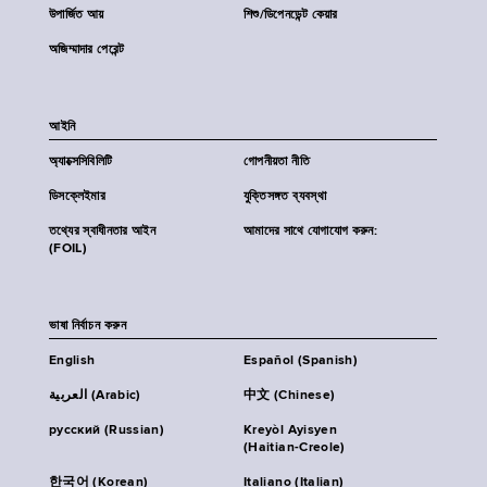
উপার্জিত আয়
শিশু/ডিপেনডেন্ট কেয়ার
অজিম্মাদার পেরেন্ট
আইনি
অ্যাক্সেসিবিলিটি
গোপনীয়তা নীতি
ডিসক্লেইমার
যুক্তিসঙ্গত ব্যবস্থা
তথ্যের স্বাধীনতার আইন
আমাদের সাথে যোগাযোগ করুন:
(FOIL)
ভাষা নির্বাচন করুন
English
Español (Spanish)
العربية (Arabic)
中文 (Chinese)
русский (Russian)
Kreyòl Ayisyen
(Haitian-Creole)
한국어 (Korean)
Italiano (Italian)