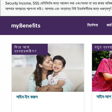
Security Income, SSI) বেনিফিটের জন্য আবেদন করা এবং/অথবা তা ধরে রাখার অভিজ্ঞতা জা
আপনার আগ্রহের প্রশংসা করি। আপনার এবং অন্যান্য নিউ ইয়র্কবাসীদের জন্য গুরুত্বপূর
myBenefits
নির্দেশনা
কার্
ফিরে আসা
নতুন ব্যবহ
ব্যবহারকারীগণ
সাইন-আপ 
সাইন-ইন করুন