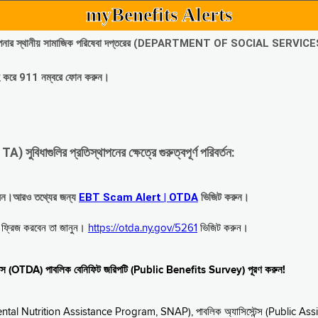
myBenefits Alerts
অবিলম্বে আপনার স্থানীয় সামাজিক পরিষেবা দপ্তরের (DEPARTMENT OF SOCIAL SERVIC
গ্রহ করে 911 নম্বরে ফোন করুন।
াগুলির প্রতিস্থাপনের ক্ষেত্রে গুরুত্বপূর্ণ পরিবর্তন:
রবেন।আরও তথ্যের জন্য
EBT Scam Alert | OTDA
ভিজিট করুন।
বে ফ্রিজ করবেন তা জানুন।
https://otda.ny.gov/5261
ভিজিট করুন।
স্টেন্স (OTDA) পাবলিক বেনিফিট জরিপটি (Public Benefits Survey) পূরণ করুন!
upplemental Nutrition Assistance Program, SNAP), পাবলিক অ্যাসিস্টেন্স (Public As