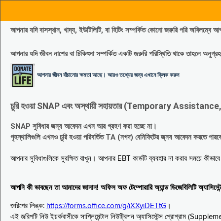
আপনার যদি বাসস্থান, খাদ্য, ইউটিলিটি, বা হিটিং সম্পর্কিত কোনো জরুরি পরি 
আপনার যদি জীবন নাশের বা চিকিৎসা সম্পর্কিত একটি জরুরি পরিস্থিতি থাকে তাহলে অনু
আপনার জীবন বাঁচানোর ক্ষমতা আছে। আরও তথ্যের জন্য এখানে ক্লিক করুন
চুরি হওয়া SNAP এবং অস্থায়ী সহায়তার (Temporary Assistance, TA) সুবিধ
SNAP সুবিধার জন্য আবেদন এখন আর গ্রহণ করা হচ্ছে না।
গৃহস্থালিগুলি এখনও চুরি হওয়া পরিবর্তিত TA (নগদ) বেনিফিটের জ্নয আবেদন করতে পা
আপনার সুবিধাগুলিকে সুরক্ষিত রাখুন। আপনার EBT কার্ডটি ব্যবহার না করার সময়ে কীভা
আপনি কী ভাবছেন তা আমাদের জানান! অফিস অফ টেম্পোরারি অ্যান্ড ডিজেবিলিটি অ্যাসি
জরিপের লিঙ্ক:
https://forms.office.com/g/iXXyiDETtG
।
এই জরিপটি নিউ ইয়র্কবাসীকে সাপ্লিমেন্টাল নিউট্রিশন অ্যাসিস্টেন্স প্রোগ্রাম (S