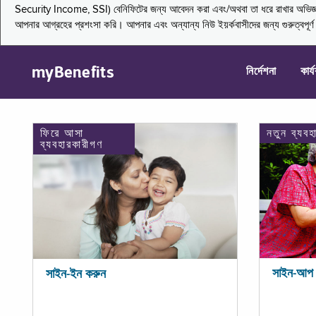
Security Income, SSI) বেনিফিটের জন্য আবেদন করা এবং/অথবা তা ধরে রাখার অভিজ্ঞতা জা
আপনার আগ্রহের প্রশংসা করি। আপনার এবং অন্যান্য নিউ ইয়র্কবাসীদের জন্য গুরুত্বপূর
myBenefits
নির্দেশনা
কার্
ফিরে আসা
নতুন ব্যবহ
ব্যবহারকারীগণ
সাইন-আপ 
সাইন-ইন করুন