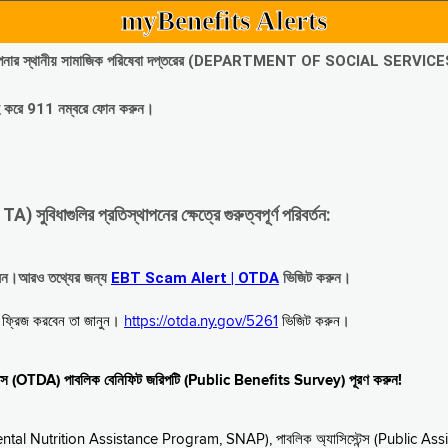
myBenefits Alerts
অবিলম্বে আপনার স্থানীয় সামাজিক পরিষেবা দপ্তরের (DEPARTMENT OF SOCIAL SERVIC
গ্রহ করে 911 নম্বরে ফোন করুন।
াগুলির প্রতিস্থাপনের ক্ষেত্রে গুরুত্বপূর্ণ পরিবর্তন:
রবেন।আরও তথ্যের জন্য
EBT Scam Alert | OTDA
ভিজিট করুন।
বে ফ্রিজ করবেন তা জানুন।
https://otda.ny.gov/5261
ভিজিট করুন।
স্টেন্স (OTDA) পাবলিক বেনিফিট জরিপটি (Public Benefits Survey) পূরণ করুন!
upplemental Nutrition Assistance Program, SNAP), পাবলিক অ্যাসিস্টেন্স (Public As