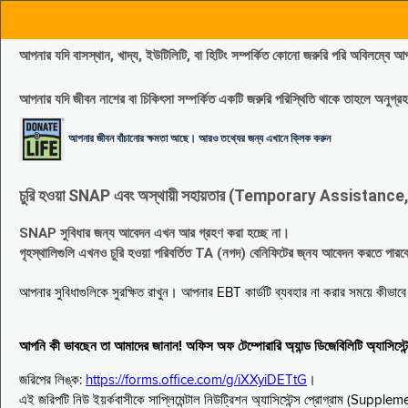
আপনার যদি বাসস্থান, খাদ্য, ইউটিলিটি, বা হিটিং সম্পর্কিত কোনো জরুরি পরি 
আপনার যদি জীবন নাশের বা চিকিৎসা সম্পর্কিত একটি জরুরি পরিস্থিতি থাকে তাহলে অনু
আপনার জীবন বাঁচানোর ক্ষমতা আছে। আরও তথ্যের জন্য এখানে ক্লিক করুন
চুরি হওয়া SNAP এবং অস্থায়ী সহায়তার (Temporary Assistance, TA) সুবিধ
SNAP সুবিধার জন্য আবেদন এখন আর গ্রহণ করা হচ্ছে না।
গৃহস্থালিগুলি এখনও চুরি হওয়া পরিবর্তিত TA (নগদ) বেনিফিটের জ্নয আবেদন করতে পা
আপনার সুবিধাগুলিকে সুরক্ষিত রাখুন। আপনার EBT কার্ডটি ব্যবহার না করার সময়ে কীভা
আপনি কী ভাবছেন তা আমাদের জানান! অফিস অফ টেম্পোরারি অ্যান্ড ডিজেবিলিটি অ্যাসি
জরিপের লিঙ্ক:
https://forms.office.com/g/iXXyiDETtG
।
এই জরিপটি নিউ ইয়র্কবাসীকে সাপ্লিমেন্টাল নিউট্রিশন অ্যাসিস্টেন্স প্রোগ্রাম (S