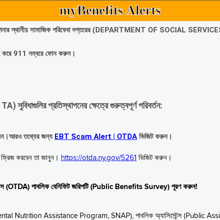
myBenefits Alerts
অবিলম্বে আপনার স্থানীয় সামাজিক পরিষেবা দপ্তরের (DEPARTMENT OF SOCIAL SERVIC
গ্রহ করে 911 নম্বরে ফোন করুন।
াগুলির প্রতিস্থাপনের ক্ষেত্রে গুরুত্বপূর্ণ পরিবর্তন:
রবেন।আরও তথ্যের জন্য
EBT Scam Alert | OTDA
ভিজিট করুন।
বে ফ্রিজ করবেন তা জানুন।
https://otda.ny.gov/5261
ভিজিট করুন।
স্টেন্স (OTDA) পাবলিক বেনিফিট জরিপটি (Public Benefits Survey) পূরণ করুন!
upplemental Nutrition Assistance Program, SNAP), পাবলিক অ্যাসিস্টেন্স (Public As