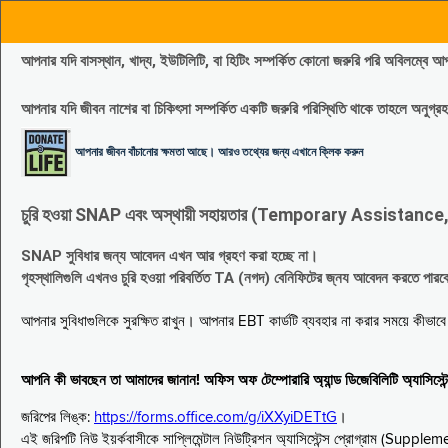
আপনার যদি বাসস্থান, খাদ্য, ইউটিলিটি, বা হিটিং সম্পর্কিত কোনো জরুরি পরি 
আপনার যদি জীবন নাশের বা চিকিৎসা সম্পর্কিত একটি জরুরি পরিস্থিতি থাকে তাহলে অনু
আপনার জীবন বাঁচানোর ক্ষমতা আছে। আরও তথ্যের জন্য এখানে ক্লিক করুন
চুরি হওয়া SNAP এবং অস্থায়ী সহায়তার (Temporary Assistance, TA) সুবিধ
SNAP সুবিধার জন্য আবেদন এখন আর গ্রহণ করা হচ্ছে না।
গৃহস্থালিগুলি এখনও চুরি হওয়া পরিবর্তিত TA (নগদ) বেনিফিটের জ্নয আবেদন করতে পা
আপনার সুবিধাগুলিকে সুরক্ষিত রাখুন। আপনার EBT কার্ডটি ব্যবহার না করার সময়ে কীভা
আপনি কী ভাবছেন তা আমাদের জানান! অফিস অফ টেম্পোরারি অ্যান্ড ডিজেবিলিটি অ্যাসি
জরিপের লিঙ্ক:
https://forms.office.com/g/iXXyiDETtG
।
এই জরিপটি নিউ ইয়র্কবাসীকে সাপ্লিমেন্টাল নিউট্রিশন অ্যাসিস্টেন্স প্রোগ্রাম (S