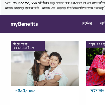
Security Income, SSI) বেনিফিটের জন্য আবেদন করা এবং/অথবা তা ধরে রাখার অভিজ্ঞতা জা
আপনার আগ্রহের প্রশংসা করি। আপনার এবং অন্যান্য নিউ ইয়র্কবাসীদের জন্য গুরুত্বপূর
myBenefits
নির্দেশনা
কার্
ফিরে আসা
নতুন ব্যবহ
ব্যবহারকারীগণ
সাইন-আপ 
সাইন-ইন করুন