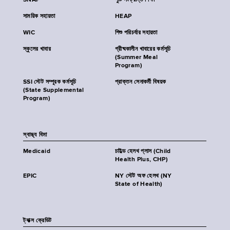
SNAP
পুষ্টি সংক্রান্ত শিক্ষা
সাময়িক সহায়তা
HEAP
WIC
শিশু পরিচর্যার সহায়তা
স্কুলের খাবার
গ্রীষ্মকালীন খাবারের কর্মসূচি
(Summer Meal
Program)
SSI স্টেট সম্পূরক কর্মসূচি
প্রাক্তন সেনাকর্মী বিষয়ক
(State Supplemental
Program)
স্বাস্থ্য বিমা
Medicaid
চাইল্ড হেলথ প্লাস (Child
Health Plus, CHP)
EPIC
NY স্টেট অফ হেলথ (NY
State of Health)
ট্যাক্স ক্রেডিট