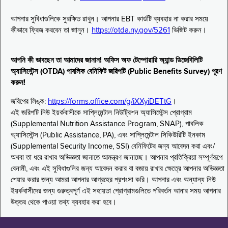
আপনার সুবিধাগুলিকে সুরক্ষিত রাখুন। আপনার EBT কার্ডটি ব্যবহার না করার সময়ে
কীভাবে ফ্রিজ করবেন তা জানুন।
https://otda.ny.gov/5261
ভিজিট করুন।
আপনি কী ভাবছেন তা আমাদের জানান! অফিস অফ টেম্পোরারি অ্যান্ড ডিজেবিলিটি
অ্যাসিস্টেন্স (OTDA) পাবলিক বেনিফিট জরিপটি (Public Benefits Survey) পূরণ
করুন!
জরিপের লিঙ্ক:
https://forms.office.com/g/iXXyiDETtG
।
এই জরিপটি নিউ ইয়র্কবাসীকে সাপ্লিমেন্টাল নিউট্রিশন অ্যাসিস্টেন্স প্রোগ্রাম
(Supplemental Nutrition Assistance Program, SNAP), পাবলিক
অ্যাসিস্টেন্স (Public Assistance, PA), এবং সাপ্লিমেন্টাল সিকিউরিটি ইনকাম
(Supplemental Security Income, SSI) বেনিফিটের জন্য আবেদন করা এবং/
অথবা তা ধরে রাখার অভিজ্ঞতা জানাতে আমন্ত্রণ জানাচ্ছে। আপনার প্রতিক্রিয়া সম্পূর্ণরূপে
বেনামী, এবং এই সুবিধাগুলির জন্য আবেদন করার বা বজায় রাখার ক্ষেত্রে আপনার অভিজ্ঞতা
শেয়ার করার জন্য আমরা আপনার আগ্রহের প্রশংসা করি। আপনার এবং অন্যান্য নিউ
ইয়র্কবাসীদের জন্য গুরুত্বপূর্ণ এই সহায়তা প্রোগ্রামগুলিতে পরিবর্তন আনার সময় আপনার
উত্তর থেকে পাওয়া তথ্য ব্যবহার করা হবে।