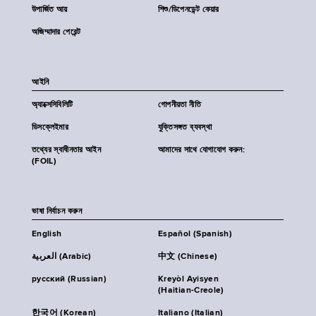
উপার্জিত আয়
শিশু/ডিপেনডেন্ট কেয়ার
অজিম্মাদার পেরেন্ট
আইনি
অ্যাক্সেসিবিলিটি
গোপনীয়তা নীতি
ডিসক্লেইমার
যুক্তিসঙ্গত ব্যবস্থা
তথ্যের স্বাধীনতার আইন
আমাদের সাথে যোগাযোগ করুন:
(FOIL)
ভাষা নির্বাচন করুন
English
Español (Spanish)
العربية (Arabic)
中文 (Chinese)
русский (Russian)
Kreyòl Ayisyen
(Haitian-Creole)
한국어 (Korean)
Italiano (Italian)