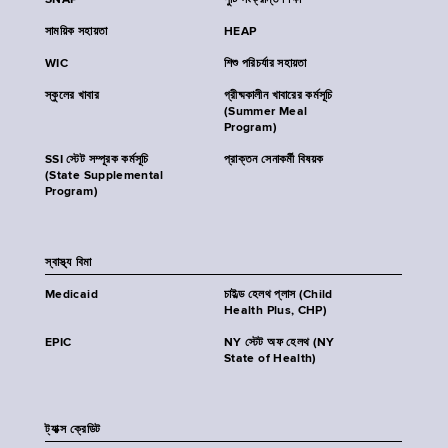
SNAP
পুষ্টি সংক্রান্ত শিক্ষা
সাময়িক সহায়তা
HEAP
WIC
শিশু পরিচর্যার সহায়তা
স্কুলের খাবার
গ্রীষ্মকালীন খাবারের কর্মসূচি
(Summer Meal
Program)
SSI স্টেট সম্পূরক কর্মসূচি
প্রাক্তন সেনাকর্মী বিষয়ক
(State Supplemental
Program)
স্বাস্থ্য বিমা
Medicaid
চাইল্ড হেলথ প্লাস (Child
Health Plus, CHP)
EPIC
NY স্টেট অফ হেলথ (NY
State of Health)
ট্যাক্স ক্রেডিট