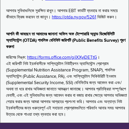
আপনার সুবিধাগুলিকে সুরক্ষিত রাখুন। আপনার EBT কার্ডটি ব্যবহার না করার সময়ে
কীভাবে ফ্রিজ করবেন তা জানুন।
https://otda.ny.gov/5261
ভিজিট করুন।
আপনি কী ভাবছেন তা আমাদের জানান! অফিস অফ টেম্পোরারি অ্যান্ড ডিজেবিলিটি
অ্যাসিস্টেন্স (OTDA) পাবলিক বেনিফিট জরিপটি (Public Benefits Survey) পূরণ
করুন!
জরিপের লিঙ্ক:
https://forms.office.com/g/iXXyiDETtG
।
এই জরিপটি নিউ ইয়র্কবাসীকে সাপ্লিমেন্টাল নিউট্রিশন অ্যাসিস্টেন্স প্রোগ্রাম
(Supplemental Nutrition Assistance Program, SNAP), পাবলিক
অ্যাসিস্টেন্স (Public Assistance, PA), এবং সাপ্লিমেন্টাল সিকিউরিটি ইনকাম
(Supplemental Security Income, SSI) বেনিফিটের জন্য আবেদন করা এবং/
অথবা তা ধরে রাখার অভিজ্ঞতা জানাতে আমন্ত্রণ জানাচ্ছে। আপনার প্রতিক্রিয়া সম্পূর্ণরূপে
বেনামী, এবং এই সুবিধাগুলির জন্য আবেদন করার বা বজায় রাখার ক্ষেত্রে আপনার অভিজ্ঞতা
শেয়ার করার জন্য আমরা আপনার আগ্রহের প্রশংসা করি। আপনার এবং অন্যান্য নিউ
ইয়র্কবাসীদের জন্য গুরুত্বপূর্ণ এই সহায়তা প্রোগ্রামগুলিতে পরিবর্তন আনার সময় আপনার
উত্তর থেকে পাওয়া তথ্য ব্যবহার করা হবে।