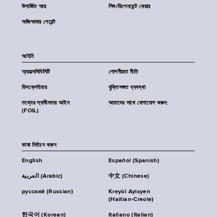
উপার্জিত আয়
শিশু/ডিপেনডেন্ট কেয়ার
অজিম্মাদার পেরেন্ট
আইনি
অ্যাক্সেসিবিলিটি
গোপনীয়তা নীতি
ডিসক্লেইমার
যুক্তিসঙ্গত ব্যবস্থা
তথ্যের স্বাধীনতার আইন
আমাদের সাথে যোগাযোগ করুন:
(FOIL)
ভাষা নির্বাচন করুন
English
Español (Spanish)
العربية (Arabic)
中文 (Chinese)
русский (Russian)
Kreyòl Ayisyen
(Haitian-Creole)
한국어 (Korean)
Italiano (Italian)