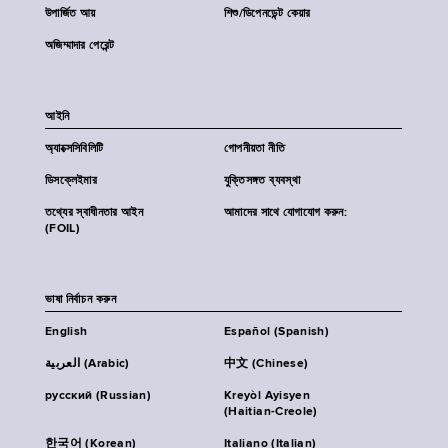
উপার্জিত আয়
শিশু/ডিপেনডেন্ট কেয়ার
অজিম্মাদার পেরেন্ট
আইনি
অ্যাক্সেসিবিলিটি
গোপনীয়তা নীতি
ডিসক্লেইমার
যুক্তিসঙ্গত ব্যবস্থা
তথ্যের স্বাধীনতার আইন
আমাদের সাথে যোগাযোগ করুন:
(FOIL)
ভাষা নির্বাচন করুন
English
Español (Spanish)
العربية (Arabic)
中文 (Chinese)
русский (Russian)
Kreyòl Ayisyen
(Haitian-Creole)
한국어 (Korean)
Italiano (Italian)