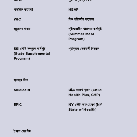
SNAP
পুষ্টি সংক্রান্ত শিক্ষা
সাময়িক সহায়তা
HEAP
WIC
শিশু পরিচর্যার সহায়তা
স্কুলের খাবার
গ্রীষ্মকালীন খাবারের কর্মসূচি
(Summer Meal
Program)
SSI স্টেট সম্পূরক কর্মসূচি
প্রাক্তন সেনাকর্মী বিষয়ক
(State Supplemental
Program)
স্বাস্থ্য বিমা
Medicaid
চাইল্ড হেলথ প্লাস (Child
Health Plus, CHP)
EPIC
NY স্টেট অফ হেলথ (NY
State of Health)
ট্যাক্স ক্রেডিট