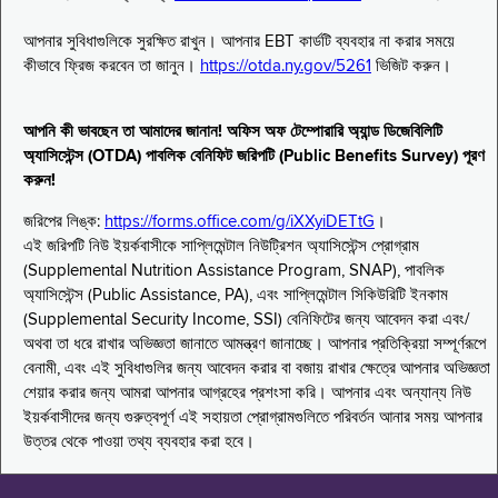
আপনার সুবিধাগুলিকে সুরক্ষিত রাখুন। আপনার EBT কার্ডটি ব্যবহার না করার সময়ে
কীভাবে ফ্রিজ করবেন তা জানুন।
https://otda.ny.gov/5261
ভিজিট করুন।
আপনি কী ভাবছেন তা আমাদের জানান! অফিস অফ টেম্পোরারি অ্যান্ড ডিজেবিলিটি
অ্যাসিস্টেন্স (OTDA) পাবলিক বেনিফিট জরিপটি (Public Benefits Survey) পূরণ
করুন!
জরিপের লিঙ্ক:
https://forms.office.com/g/iXXyiDETtG
।
এই জরিপটি নিউ ইয়র্কবাসীকে সাপ্লিমেন্টাল নিউট্রিশন অ্যাসিস্টেন্স প্রোগ্রাম
(Supplemental Nutrition Assistance Program, SNAP), পাবলিক
অ্যাসিস্টেন্স (Public Assistance, PA), এবং সাপ্লিমেন্টাল সিকিউরিটি ইনকাম
(Supplemental Security Income, SSI) বেনিফিটের জন্য আবেদন করা এবং/
অথবা তা ধরে রাখার অভিজ্ঞতা জানাতে আমন্ত্রণ জানাচ্ছে। আপনার প্রতিক্রিয়া সম্পূর্ণরূপে
বেনামী, এবং এই সুবিধাগুলির জন্য আবেদন করার বা বজায় রাখার ক্ষেত্রে আপনার অভিজ্ঞতা
শেয়ার করার জন্য আমরা আপনার আগ্রহের প্রশংসা করি। আপনার এবং অন্যান্য নিউ
ইয়র্কবাসীদের জন্য গুরুত্বপূর্ণ এই সহায়তা প্রোগ্রামগুলিতে পরিবর্তন আনার সময় আপনার
উত্তর থেকে পাওয়া তথ্য ব্যবহার করা হবে।