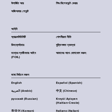
উপার্জিত আয়
শিশু/ডিপেনডেন্ট কেয়ার
অজিম্মাদার পেরেন্ট
আইনি
অ্যাক্সেসিবিলিটি
গোপনীয়তা নীতি
ডিসক্লেইমার
যুক্তিসঙ্গত ব্যবস্থা
তথ্যের স্বাধীনতার আইন
আমাদের সাথে যোগাযোগ করুন:
(FOIL)
ভাষা নির্বাচন করুন
English
Español (Spanish)
العربية (Arabic)
中文 (Chinese)
русский (Russian)
Kreyòl Ayisyen
(Haitian-Creole)
한국어 (Korean)
Italiano (Italian)