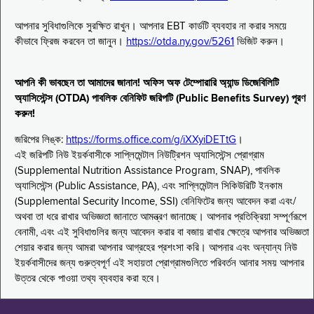
আপনার সুবিধাগুলিকে সুরক্ষিত রাখুন। আপনার EBT কার্ডটি ব্যবহার না করার সময়ে
কীভাবে ফ্রিজ করবেন তা জানুন।
https://otda.ny.gov/5261
ভিজিট করুন।
আপনি কী ভাবছেন তা আমাদের জানান! অফিস অফ টেম্পোরারি অ্যান্ড ডিজেবিলিটি
অ্যাসিস্টেন্স (OTDA) পাবলিক বেনিফিট জরিপটি (Public Benefits Survey) পূরণ
করুন!
জরিপের লিঙ্ক:
https://forms.office.com/g/iXXyiDETtG
।
এই জরিপটি নিউ ইয়র্কবাসীকে সাপ্লিমেন্টাল নিউট্রিশন অ্যাসিস্টেন্স প্রোগ্রাম
(Supplemental Nutrition Assistance Program, SNAP), পাবলিক
অ্যাসিস্টেন্স (Public Assistance, PA), এবং সাপ্লিমেন্টাল সিকিউরিটি ইনকাম
(Supplemental Security Income, SSI) বেনিফিটের জন্য আবেদন করা এবং/
অথবা তা ধরে রাখার অভিজ্ঞতা জানাতে আমন্ত্রণ জানাচ্ছে। আপনার প্রতিক্রিয়া সম্পূর্ণরূপে
বেনামী, এবং এই সুবিধাগুলির জন্য আবেদন করার বা বজায় রাখার ক্ষেত্রে আপনার অভিজ্ঞতা
শেয়ার করার জন্য আমরা আপনার আগ্রহের প্রশংসা করি। আপনার এবং অন্যান্য নিউ
ইয়র্কবাসীদের জন্য গুরুত্বপূর্ণ এই সহায়তা প্রোগ্রামগুলিতে পরিবর্তন আনার সময় আপনার
উত্তর থেকে পাওয়া তথ্য ব্যবহার করা হবে।