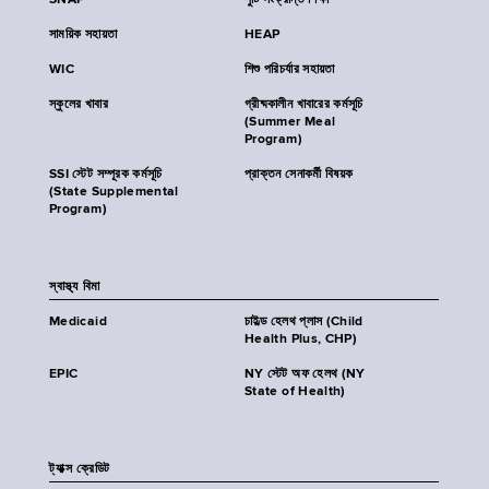
SNAP
পুষ্টি সংক্রান্ত শিক্ষা
সাময়িক সহায়তা
HEAP
WIC
শিশু পরিচর্যার সহায়তা
স্কুলের খাবার
গ্রীষ্মকালীন খাবারের কর্মসূচি
(Summer Meal
Program)
SSI স্টেট সম্পূরক কর্মসূচি
প্রাক্তন সেনাকর্মী বিষয়ক
(State Supplemental
Program)
স্বাস্থ্য বিমা
Medicaid
চাইল্ড হেলথ প্লাস (Child
Health Plus, CHP)
EPIC
NY স্টেট অফ হেলথ (NY
State of Health)
ট্যাক্স ক্রেডিট