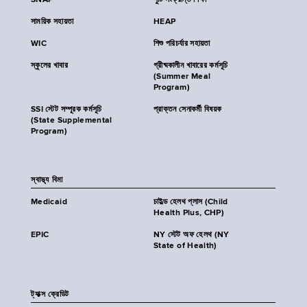
SNAP
পুষ্টি সংক্রান্ত শিক্ষা
সাময়িক সহায়তা
HEAP
WIC
শিশু পরিচর্যার সহায়তা
স্কুলের খাবার
গ্রীষ্মকালীন খাবারের কর্মসূচি
(Summer Meal
Program)
SSI স্টেট সম্পূরক কর্মসূচি
প্রাক্তন সেনাকর্মী বিষয়ক
(State Supplemental
Program)
স্বাস্থ্য বিমা
Medicaid
চাইল্ড হেলথ প্লাস (Child
Health Plus, CHP)
EPIC
NY স্টেট অফ হেলথ (NY
State of Health)
ট্যাক্স ক্রেডিট