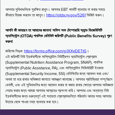
আপনার সুবিধাগুলিকে সুরক্ষিত রাখুন। আপনার EBT কার্ডটি ব্যবহার না করার সময়ে
কীভাবে ফ্রিজ করবেন তা জানুন।
https://otda.ny.gov/5261
ভিজিট করুন।
আপনি কী ভাবছেন তা আমাদের জানান! অফিস অফ টেম্পোরারি অ্যান্ড ডিজেবিলিটি
অ্যাসিস্টেন্স (OTDA) পাবলিক বেনিফিট জরিপটি (Public Benefits Survey) পূরণ
করুন!
জরিপের লিঙ্ক:
https://forms.office.com/g/iXXyiDETtG
।
এই জরিপটি নিউ ইয়র্কবাসীকে সাপ্লিমেন্টাল নিউট্রিশন অ্যাসিস্টেন্স প্রোগ্রাম
(Supplemental Nutrition Assistance Program, SNAP), পাবলিক
অ্যাসিস্টেন্স (Public Assistance, PA), এবং সাপ্লিমেন্টাল সিকিউরিটি ইনকাম
(Supplemental Security Income, SSI) বেনিফিটের জন্য আবেদন করা এবং/
অথবা তা ধরে রাখার অভিজ্ঞতা জানাতে আমন্ত্রণ জানাচ্ছে। আপনার প্রতিক্রিয়া সম্পূর্ণরূপে
বেনামী, এবং এই সুবিধাগুলির জন্য আবেদন করার বা বজায় রাখার ক্ষেত্রে আপনার অভিজ্ঞতা
শেয়ার করার জন্য আমরা আপনার আগ্রহের প্রশংসা করি। আপনার এবং অন্যান্য নিউ
ইয়র্কবাসীদের জন্য গুরুত্বপূর্ণ এই সহায়তা প্রোগ্রামগুলিতে পরিবর্তন আনার সময় আপনার
উত্তর থেকে পাওয়া তথ্য ব্যবহার করা হবে।