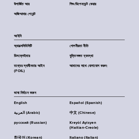
উপার্জিত আয়
শিশু/ডিপেনডেন্ট কেয়ার
অজিম্মাদার পেরেন্ট
আইনি
অ্যাক্সেসিবিলিটি
গোপনীয়তা নীতি
ডিসক্লেইমার
যুক্তিসঙ্গত ব্যবস্থা
তথ্যের স্বাধীনতার আইন
আমাদের সাথে যোগাযোগ করুন:
(FOIL)
ভাষা নির্বাচন করুন
English
Español (Spanish)
العربية (Arabic)
中文 (Chinese)
русский (Russian)
Kreyòl Ayisyen
(Haitian-Creole)
한국어 (Korean)
Italiano (Italian)